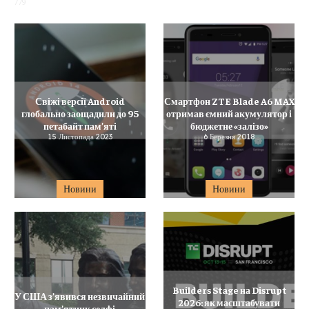
779
Свіжі версії Android
Смартфон ZTE Blade A6 MAX
глобально заощадили до 95
отримав ємний акумулятор і
петабайт пам’яті
бюджетне «залізо»
15 Листопада 2023
6 Березня 2018
Новини
Новини
Builders Stage на Disrupt
У США з’явився незвичайний
2026: як масштабувати
пам’ятник селфі