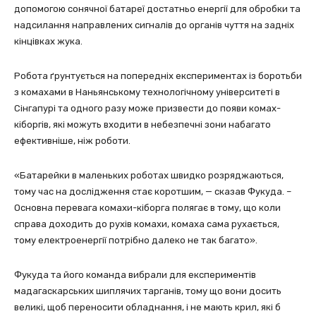
допомогою сонячної батареї достатньо енергії для обробки та
надсилання направлених сигналів до органів чуття на задніх
кінцівках жука.
Робота ґрунтується на попередніх експериментах із боротьби
з комахами в Наньянському технологічному університеті в
Сінгапурі та одного разу може призвести до появи комах-
кіборгів, які можуть входити в небезпечні зони набагато
ефективніше, ніж роботи.
«Батарейки в маленьких роботах швидко розряджаються,
тому час на дослідження стає коротшим, — сказав Фукуда. –
Основна перевага комахи-кіборга полягає в тому, що коли
справа доходить до рухів комахи, комаха сама рухається,
тому електроенергії потрібно далеко не так багато».
Фукуда та його команда вибрали для експериментів
мадагаскарських шиплячих тарганів, тому що вони досить
великі, щоб переносити обладнання, і не мають крил, які б