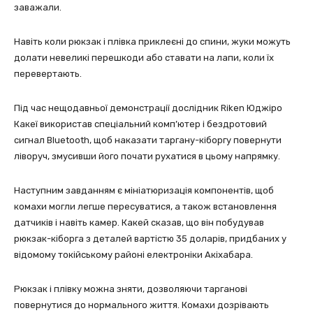
заважали.
Навіть коли рюкзак і плівка приклеєні до спини, жуки можуть
долати невеликі перешкоди або ставати на лапи, коли їх
перевертають.
Під час нещодавньої демонстрації дослідник Riken Юджіро
Какеї використав спеціальний комп’ютер і бездротовий
сигнал Bluetooth, щоб наказати таргану-кіборгу повернути
ліворуч, змусивши його почати рухатися в цьому напрямку.
Наступним завданням є мініатюризація компонентів, щоб
комахи могли легше пересуватися, а також встановлення
датчиків і навіть камер. Какей сказав, що він побудував
рюкзак-кіборга з деталей вартістю 35 доларів, придбаних у
відомому токійському районі електроніки Акіхабара.
Рюкзак і плівку можна зняти, дозволяючи тарганові
повернутися до нормального життя. Комахи дозрівають