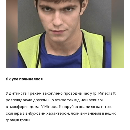
Як усе починалося
У дитинстві Грехем захоплено проводив час у грі Minecraft,
розповідаючи друзям, що втікає так від нещасливої
атмосфери вдома. У Minecraft парубка знали як затятого
скамера з вибуховим характером, який виманював в інших
гравців гроші.