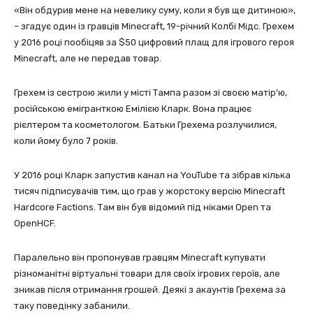
«Він обдурив мене на невелику суму, коли я був ще дитиною»,
– згадує один із гравців Minecraft, 19-річний Колбі Мідс. Грехем
у 2016 році пообіцяв за $50 цифровий плащ для ігрового героя
Minecraft, але не передав товар.
Грехем із сестрою жили у місті Тампа разом зі своєю матір’ю,
російською емігранткою Емілією Кларк. Вона працює
рієлтером та косметологом. Батьки Грехема розлучилися,
коли йому було 7 років.
У 2016 році Кларк запустив канал на YouTube та зібрав кілька
тисяч підписувачів тим, що грав у жорстоку версію Minecraft
Hardcore Factions. Там він був відомий під ніками Open та
OpenHCF.
Паралельно він пропонував гравцям Minecraft купувати
різноманітні віртуальні товари для своїх ігрових героїв, але
зникав після отримання грошей. Деякі з акаунтів Грехема за
таку поведінку забанили.