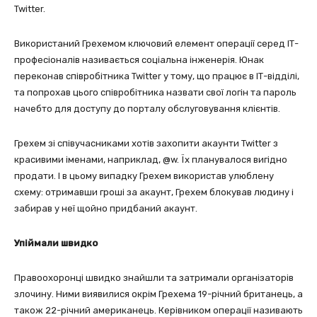
Twitter.
Використаний Грехемом ключовий елемент операції серед ІТ-
професіоналів називається соціальна інженерія. Юнак
переконав співробітника Twitter у тому, що працює в ІТ-відділі,
та попрохав цього співробітника назвати свої логін та пароль
начебто для доступу до порталу обслуговування клієнтів.
Грехем зі співучасниками хотів захопити акаунти Twitter з
красивими іменами, наприклад, @w. Їх планувалося вигідно
продати. І в цьому випадку Грехем використав улюблену
схему: отримавши гроші за акаунт, Грехем блокував людину і
забирав у неї щойно придбаний акаунт.
Упіймали швидко
Правоохоронці швидко знайшли та затримали організаторів
злочину. Ними виявилися окрім Грехема 19-річний британець, а
також 22-річний американець. Керівником операції називають