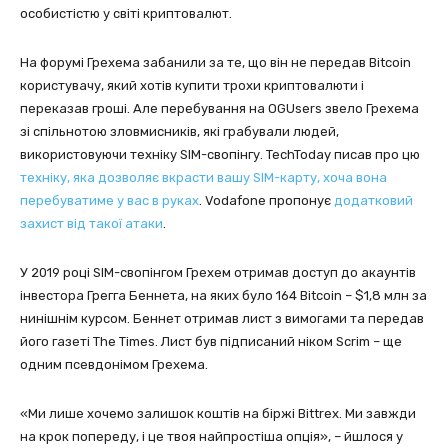
особистістю у світі криптовалют.
На форумі Грехема забанили за те, що він не передав Bitcoin
користувачу, який хотів купити трохи криптовалюти і
переказав гроші. Але перебування на OGUsers звело Грехема
зі спільнотою зловмисників, які грабували людей,
використовуючи техніку SIM-свопінгу. TechToday писав про цю
техніку, яка дозволяє вкрасти вашу SIM-карту, хоча вона
перебуватиме у вас в руках
. Vodafone пропонує
додатковий
захист від такої атаки
.
У 2019 році SIM-свопінгом Грехем отримав доступ до акаунтів
інвестора Грегга Беннета, на яких було 164 Bitcoin – $1,8 млн за
нинішнім курсом. Беннет отримав лист з вимогами та передав
його газеті The Times. Лист був підписаний ніком Scrim – ще
одним псевдонімом Грехема.
«Ми лише хочемо залишок коштів на біржі Bittrex. Ми завжди
на крок попереду, і це твоя найпростіша опція», – йшлося у