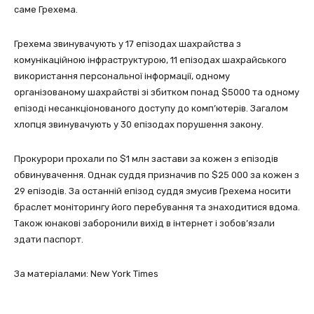
саме Грехема.
Грехема звинувачують у 17 епізодах шахрайства з
комунікаційною інфраструктурою, 11 епізодах шахрайського
використання персональної інформації, одному
організованому шахрайстві зі збитком понад $5000 та одному
епізоді несанкціонованого доступу до комп’ютерів. Загалом
хлопця звинувачують у 30 епізодах порушення закону.
Прокурори прохали по $1 млн застави за кожен з епізодів
обвинувачення. Однак суддя призначив по $25 000 за кожен з
29 епізодів. За останній епізод суддя змусив Грехема носити
браслет моніторингу його перебування та знаходитися вдома.
Також юнакові заборонили вихід в інтернет і зобов’язали
здати паспорт.
За матеріалами: New York Times