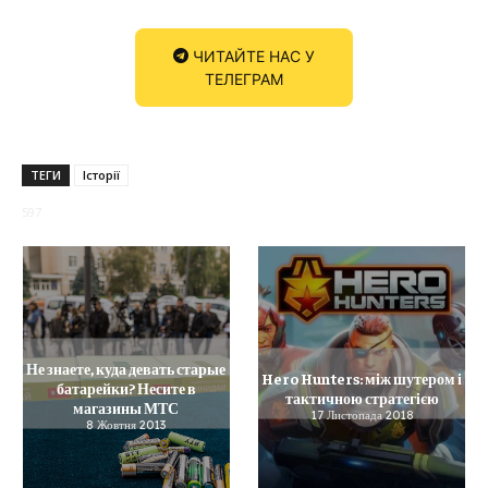
ЧИТАЙТЕ НАС У
ТЕЛЕГРАМ
ТЕГИ
Історії
597
Не знаете, куда девать старые
Hero Hunters: між шутером і
батарейки? Несите в
тактичною стратегією
магазины МТС
17 Листопада 2018
8 Жовтня 2013