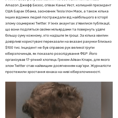
Amazon Джефф Безос, співак Каньє Уест, колишній президент
США Барак Обама, засновник Tesla Ілон Маск, а також кілька
інших відомих людей постраждали від найбільшого в історії
злому соцмережі Twitter. У їхніх акаунтах з’явилися публікації,
що вони поділяться своїми мільярдами та повернуть удвічі
більшу суму кожному, хто надішле їм гроші. За кілька хвилин
довірливі користувачі переказали на вказані рахунки близько
$100 тис. Інцидент не був справою рук великої групи
кіберзлочинців, як показало розслідування ФБР. Його
організував 17-річний хлопець Грехем Айван Кларк, для якого
злом Twitter став найвищим досягненням кар’єри. Журналісти
простежили зростання юнака на ниві кіберзлочинності.