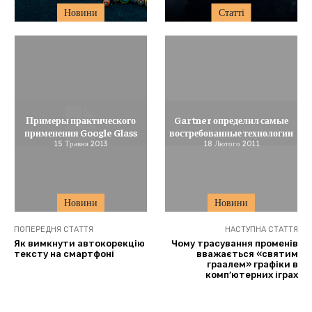
Новини
Статті
Примеры практического
Gartner определил самые
применения Google Glass
востребованные технологии
15 Травня 2013
18 Лютого 2011
Новини
Новини
ПОПЕРЕДНЯ СТАТТЯ
НАСТУПНА СТАТТЯ
Як вимкнути автокорекцію
Чому трасування променів
тексту на смартфоні
вважається «святим
граалем» графіки в
комп’ютерних іграх