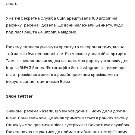
листі.
У квітні Секретна Служба США арештувала 100 Bitcoin на
рахунку Грехема і довела, що вони належали Беннету. Куди
поділася решта 64 Bitcoin, невідомо.
Грехему вдалося уникнути арешту та покарання тому, що на
той час він був неповнолітнім. Він мешкав у власній квартирі в
Тампі з шикарним виглядом на парк, мав дорогу установку для
ігор та BMW 3 Series. Фотографії в його Instagram свідчили про
старт розкішного життя з дизайнерськими кросівками та
інкрустованим годинником Rolex.
Злом
Twitter
Знайомі Грехема казали, що він усвідомив – йому дали другий
шанс. Вони вважали, що юнак триматиметься в рамках закону.
Однак уже за два тижні після зустріччю із Секретною службою
Грехем почав готуватися до наймасштабнішого в історії злому