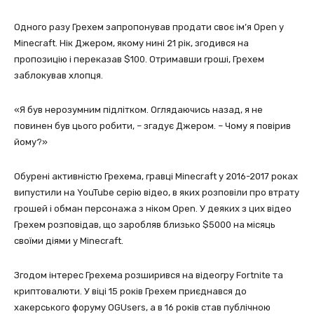
Одного разу Грехем запропонував продати своє ім’я Open у
Minecraft. Нік Джером, якому нині 21 рік, згодився на
пропозицію і переказав $100. Отримавши гроші, Грехем
заблокував хлопця.
«Я був нерозумним підлітком. Оглядаючись назад, я не
повинен був цього робити, – згадує Джером. – Чому я повірив
йому?»
Обурені активністю Грехема, гравці Minecraft у 2016-2017 роках
випустили на YouTube серію відео, в яких розповіли про втрату
грошей і обман персонажа з ніком Open. У деяких з цих відео
Грехем розповідав, що заробляв близько $5000 на місяць
своїми діями у Minecraft.
Згодом інтерес Грехема розширився на відеогру Fortnite та
криптовалюти. У віці 15 років Грехем приєднався до
хакерського форуму OGUsers, а в 16 років став публічною