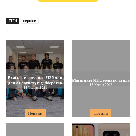
ТЕГИ
сервіси
780
Exaforce залучила $125 млн
Магазины МТС меняют стиль
для AI-захисту від кібератак
18 Квітня 2012
14 Травня 2026
Новини
Новини