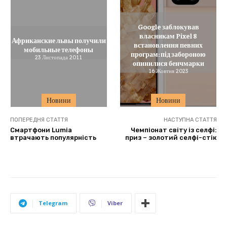
Google заблокував
власникам Pixel 8
Африканские львы получили
встановлення певних
мобильные телефоны
програм: під забороною
23 Листопада 2011
опинилися бенчмарки
16 Жовтня 2023
Новини
Новини
ПОПЕРЕДНЯ СТАТТЯ
НАСТУПНА СТАТТЯ
Смартфони Lumia
Чемпіонат світу із селфі:
втрачають популярність
приз – золотий селфі-стік
Telegram
Viber