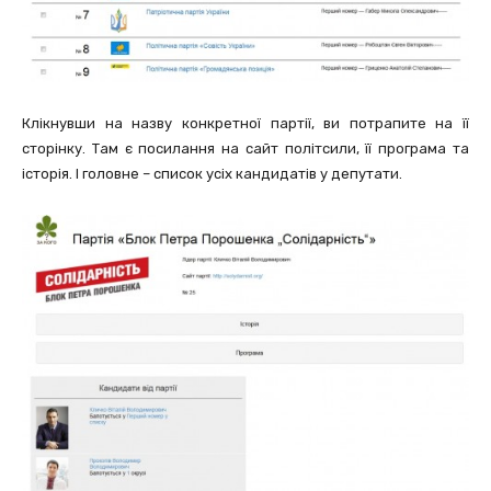
Клікнувши на назву конкретної партії, ви потрапите на її
сторінку. Там є посилання на сайт політсили, її програма та
історія. І головне – список усіх кандидатів у депутати.