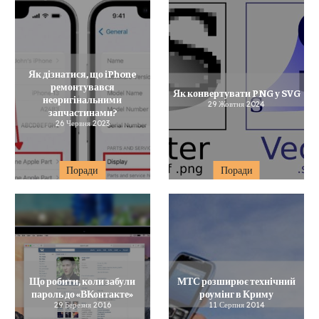
Як дізнатися, що iPhone
ремонтувався
Як конвертувати PNG у SVG
неоригінальними
29 Жовтня 2024
запчастинами?
26 Червня 2023
Поради
Поради
Що робити, коли забули
МТС розширює технічний
пароль до «ВКонтакте»
роумінг в Криму
29 Березня 2016
11 Серпня 2014