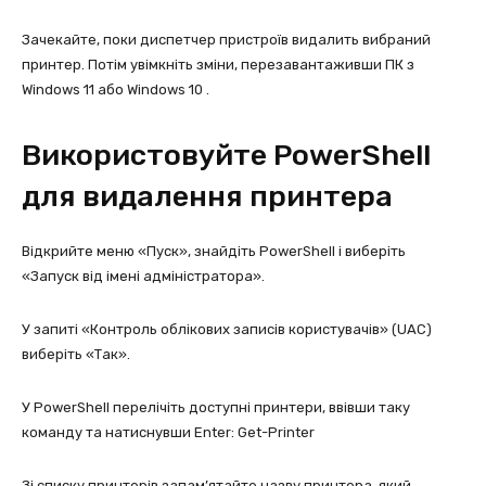
Зачекайте, поки диспетчер пристроїв видалить вибраний
принтер. Потім увімкніть зміни, перезавантаживши ПК з
Windows 11 або Windows 10 .
Використовуйте PowerShell
для видалення принтера
Відкрийте меню «Пуск», знайдіть PowerShell і виберіть
«Запуск від імені адміністратора».
У запиті «Контроль облікових записів користувачів» (UAC)
виберіть «Так».
У PowerShell перелічіть доступні принтери, ввівши таку
команду та натиснувши Enter: Get-Printer
Зі списку принтерів запам’ятайте назву принтера, який