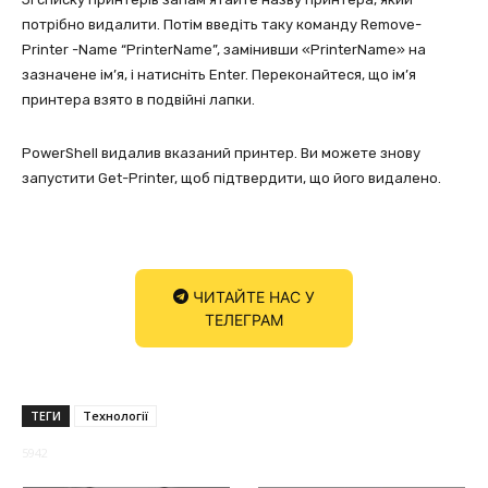
потрібно видалити. Потім введіть таку команду Remove-
Printer -Name “PrinterName”, замінивши «PrinterName» на
зазначене ім’я, і натисніть Enter. Переконайтеся, що ім’я
принтера взято в подвійні лапки.
PowerShell видалив вказаний принтер. Ви можете знову
запустити Get-Printer, щоб підтвердити, що його видалено.
ЧИТАЙТЕ НАС У
ТЕЛЕГРАМ
ТЕГИ
Технології
5942