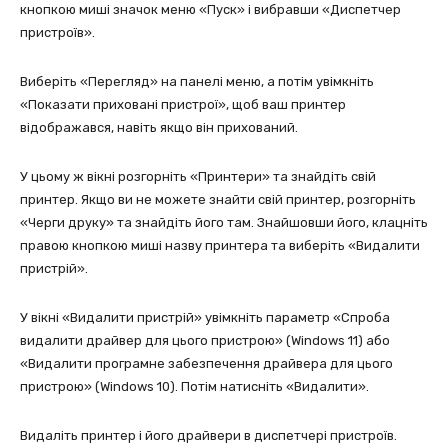
кнопкою миші значок меню «Пуск» і вибравши «Диспетчер
пристроїв».
Виберіть «Перегляд» на панелі меню, а потім увімкніть
«Показати приховані пристрої», щоб ваш принтер
відображався, навіть якщо він прихований.
У цьому ж вікні розгорніть «Принтери» та знайдіть свій
принтер. Якщо ви не можете знайти свій принтер, розгорніть
«Черги друку» та знайдіть його там. Знайшовши його, клацніть
правою кнопкою миші назву принтера та виберіть «Видалити
пристрій».
У вікні «Видалити пристрій» увімкніть параметр «Спроба
видалити драйвер для цього пристрою» (Windows 11) або
«Видалити програмне забезпечення драйвера для цього
пристрою» (Windows 10). Потім натисніть «Видалити».
Видаліть принтер і його драйвери в диспетчері пристроїв.