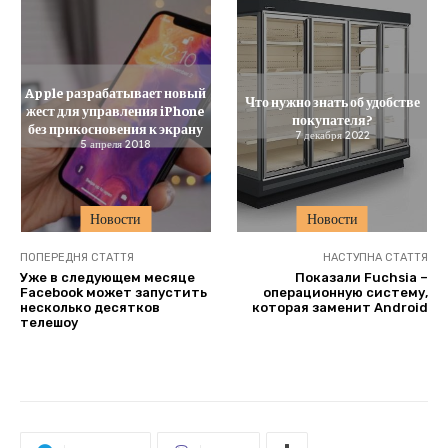
Apple разрабатывает новый
Что нужно знать об удобстве
жест для управления iPhone
покупателя?
без прикосновения к экрану
7 декабря 2022
5 апреля 2018
Новости
Новости
ПОПЕРЕДНЯ СТАТТЯ
НАСТУПНА СТАТТЯ
Уже в следующем месяце
Показали Fuchsia –
Facebook может запустить
операционную систему,
несколько десятков
которая заменит Android
телешоу