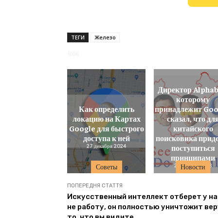
ТЕГИ
Железо
1006
Директор Alphab
которому
Как определить
принадлежит Goo
локацию на Картах
сказал, что дл
Google для быстрого
китайского
доступа к ней
поисковика прид
27 декабря 2024
поступиться
принципами
22 ноября 2018
Советы
Новости
ПОПЕРЕДНЯ СТАТТЯ
Искусственный интеллект отберет у на
не работу, он полностью уничтожит вер
то, что вы видите