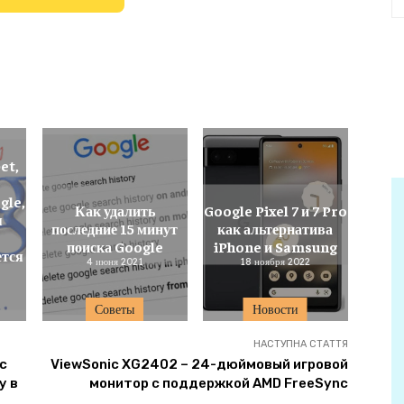
et,
gle,
Как удалить
Google Pixel 7 и 7 Pro
я
последние 15 минут
как альтернатива
поиска Google
iPhone и Samsung
ется
4 июня 2021
18 ноября 2022
Советы
Новости
НАСТУПНА СТАТТЯ
с
ViewSonic XG2402 – 24-дюймовый игровой
у в
монитор с поддержкой AMD FreeSync