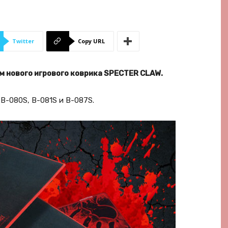
Twitter
Copy URL
 нового игрового коврика SPECTER CLAW.
B-080S, B-081S и B-087S.