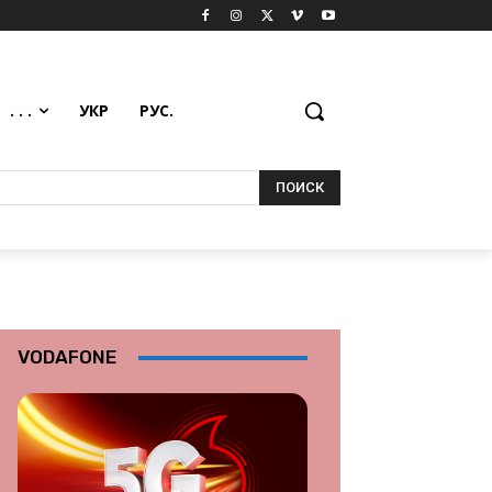
. . .
УКР
РУС.
ПОИСК
VODAFONE