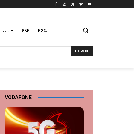
. . .
УКР
РУС.
ПОИСК
VODAFONE