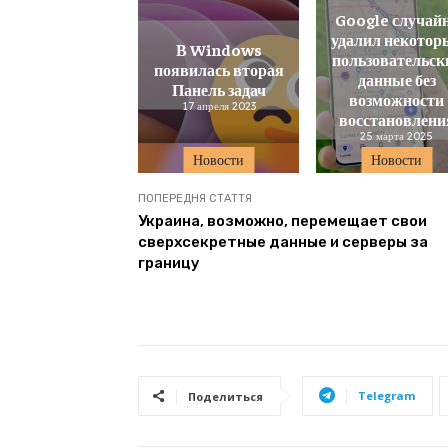
Google случай
удалил некотор
В Windows
пользовательск
появилась вторая
данные без
Панель задач
возможности
17 апреля 2023
восстановлени
25 марта 2025
Новости
Новости
ПОПЕРЕДНЯ СТАТТЯ
Украина, возможно, перемещает свои
сверхсекретные данные и серверы за
границу
Telegram
Поделиться