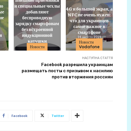
но
и специальные чехлы
4G и большой экран, а
ые
добавляют
NFC не очень нужен:
ие
беспроводную
что для украинцев
зарядку смартфонам
самое важное в
без встроенной
смартфоне
я
индукционной
14 августа 2019
катушки
Новости
10 июня 2026
Новости
Vodafone
НАСТУПНА СТАТТЯ
Facebook разрешила украинцам
размещать посты с призывом к насилию
против вторжения россиян
Facebook
Twitter