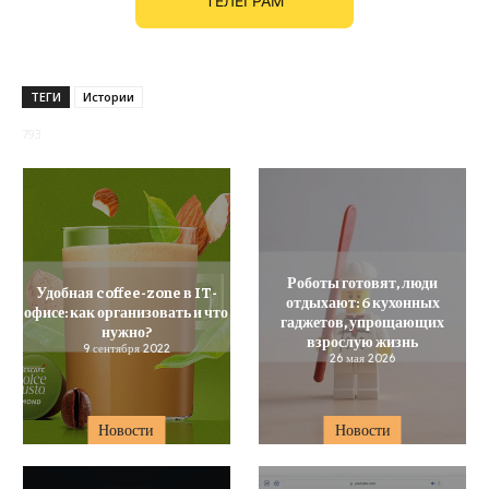
ТЕЛЕГРАМ
ТЕГИ
Истории
793
Роботы готовят, люди
Удобная coffee-zone в IT-
отдыхают: 6 кухонных
офисе: как организовать и что
гаджетов, упрощающих
нужно?
взрослую жизнь
9 сентября 2022
26 мая 2026
Новости
Новости