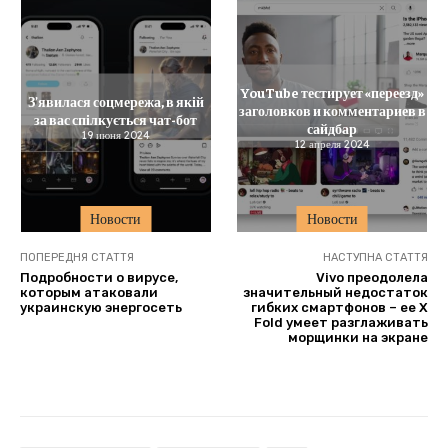
YouTube тестирует «переезд»
З’явилася соцмережа, в якій
заголовков и комментариев в
за вас спілкується чат-бот
сайдбар
19 июня 2024
12 апреля 2024
Новости
Новости
ПОПЕРЕДНЯ СТАТТЯ
НАСТУПНА СТАТТЯ
Подробности о вирусе,
Vivo преодолела
которым атаковали
значительный недостаток
украинскую энергосеть
гибких смартфонов – ее X
Fold умеет разглаживать
морщинки на экране