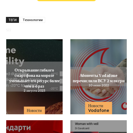
ТЕГИ
Технологии
522
Открывание гибкого
смартфона на морозе
Абоненты Vodafone
уменьшает его ресурс более
перечислили ВСУ 2 млн грн
чем в 6 раз
10 июня 2022
2 августа 2023
Новости
Новости
Vodafone