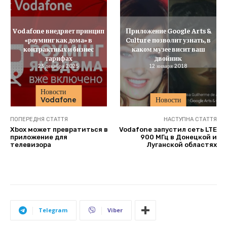
Vodafone внедряет принцип
Приложение Google Arts &
«роуминг как дома» в
Culture позволит узнать, в
контрактных и бизнес
каком музее висит ваш
тарифах
двойник
23 декабря 2025
12 января 2018
Новости
Vodafone
Новости
ПОПЕРЕДНЯ СТАТТЯ
НАСТУПНА СТАТТЯ
Xbox может превратиться в
Vodafone запустил сеть LTE
приложение для
900 МГц в Донецкой и
телевизора
Луганской областях
Telegram
Viber