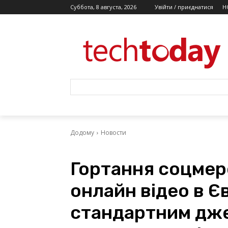
Суббота, 8 августа, 2026
Увійти / приєднатися
Н
Додому
Новости
Гортання соцмер
онлайн відео в Є
стандартним дже