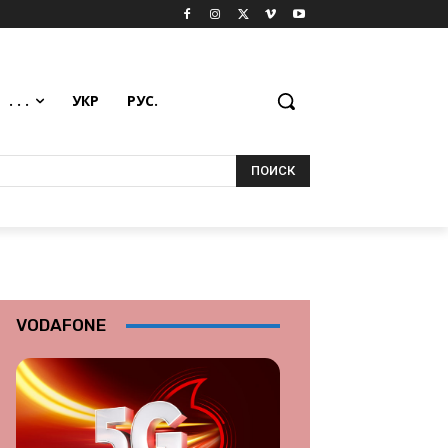
. . .
УКР
РУС.
ПОИСК
VODAFONE