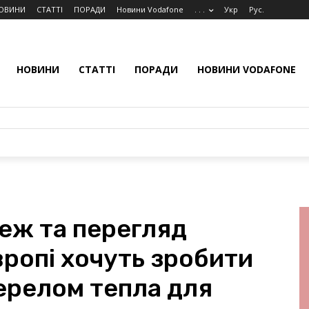
ОВИНИ
СТАТТІ
ПОРАДИ
Новини Vodafone
. . .
Укр
Рус.
НОВИНИ
СТАТТІ
ПОРАДИ
НОВИНИ VODAFONE
еж та перегляд
вропі хочуть зробити
релом тепла для