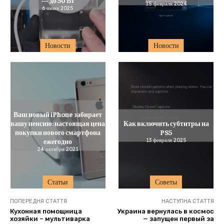
15 февраля 2024
6 июня 2025
Новости
Новости
Ваш новый iPhone забирает
вашу пенсию: настоящая цена
Как включить субтитры на
покупки нового смартфона
PS5
ежегодно
13 февраля 2025
24 октября 2021
Статьи
Советы
ПОПЕРЕДНЯ СТАТТЯ
НАСТУПНА СТАТТЯ
Кухонная помощница
Украина вернулась в космос
хозяйки – мультиварка
— запущен первый за