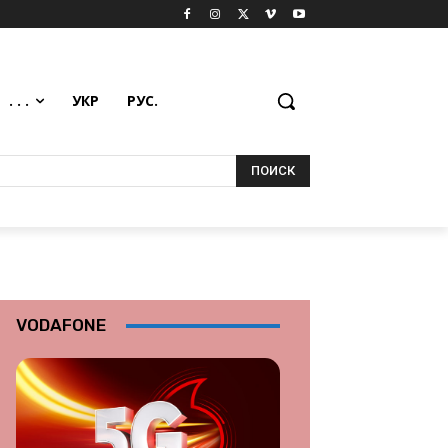
. . .
УКР
РУС.
ПОИСК
VODAFONE