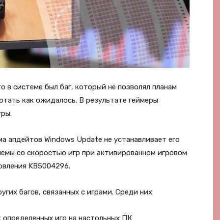
то в системе был баг, который не позволял планам
отать как ожидалось. В результате геймеры
ры.
ма апдейтов Windows Update не устанавливает его
лемы со скоростью игр при активированном игровом
овления KB5004296.
гих багов, связанных с играми. Среди них:
к определенных игр на настольных ПК