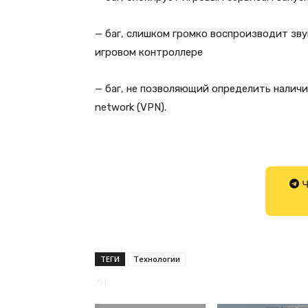
— баг, слишком громко воспроизводит зву
игровом контроллере
— баг, не позволяющий определить наличие
network (VPN).
Ч
ТЕГИ
Технологии
791