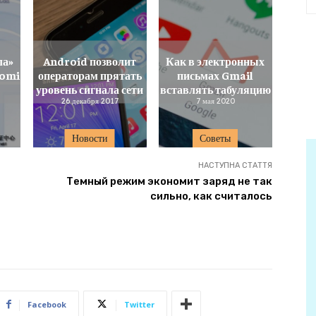
ла»
Android позволит
Как в электронных
aomi
операторам прятать
письмах Gmail
уровень сигнала сети
вставлять табуляцию
26 декабря 2017
7 мая 2020
Новости
Советы
НАСТУПНА СТАТТЯ
Темный режим экономит заряд не так
сильно, как считалось
Facebook
Twitter