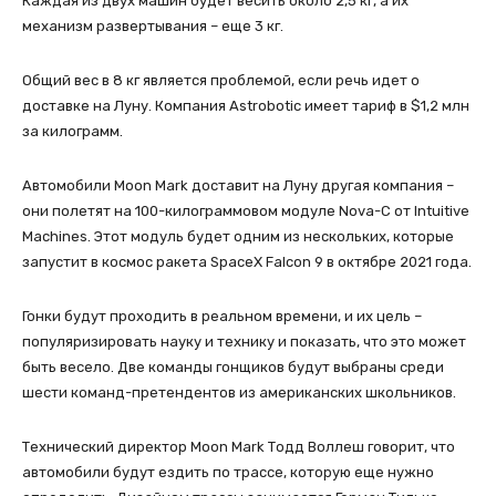
Каждая из двух машин будет весить около 2,5 кг, а их
механизм развертывания – еще 3 кг.
Общий вес в 8 кг является проблемой, если речь идет о
доставке на Луну. Компания Astrobotic имеет тариф в $1,2 млн
за килограмм.
Автомобили Moon Mark доставит на Луну другая компания –
они полетят на 100-килограммовом модуле Nova-C от Intuitive
Machines. Этот модуль будет одним из нескольких, которые
запустит в космос ракета SpaceX Falcon 9 в октябре 2021 года.
Гонки будут проходить в реальном времени, и их цель –
популяризировать науку и технику и показать, что это может
быть весело. Две команды гонщиков будут выбраны среди
шести команд-претендентов из американских школьников.
Технический директор Moon Mark Тодд Воллеш говорит, что
автомобили будут ездить по трассе, которую еще нужно