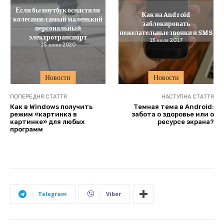
Если бы ноутбук оснастили
Как на Android
колесами: самый маленький
заблокировать
персональный
нежелательные звонки и SMS
электротранспорт
13 июля 2017
15 июня 2020
Новости
Новости
ПОПЕРЕДНЯ СТАТТЯ
НАСТУПНА СТАТТЯ
Как в Windows получить
Темная тема в Android:
режим «картинка в
забота о здоровье или о
картинке» для любых
ресурсе экрана?
программ
Telegram
Viber