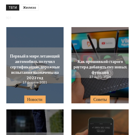
ТЕГИ
Железо
901
Первый в мире летающий
автомобиль получил
Как прошивкой старого
сертификацию, дорожные
роутера добавить ему новых
испытания назначены на
функций
2022 год
27 марта 2026
17 февраля 2021
Новости
Советы