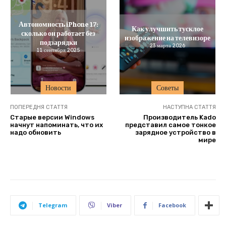
Автономность iPhone 17:
Как улучшить тусклое
сколько он работает без
изображение на телевизоре
подзарядки
23 марта 2026
11 сентября 2025
Новости
Советы
ПОПЕРЕДНЯ СТАТТЯ
НАСТУПНА СТАТТЯ
Старые версии Windows
Производитель Kado
начнут напоминать, что их
представил самое тонкое
надо обновить
зарядное устройство в
мире
Telegram
Viber
Facebook