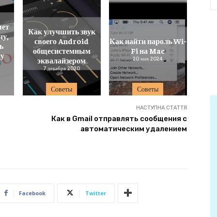
яет
Как улучшить звук
чу,
своего Android
Как найти пароль Wi-
ь
общесистемным
Fi на Mac
му
эквалайзером
20 мая 2024
7 декабря 2020
Советы
Советы
НАСТУПНА СТАТТЯ
Как в Gmail отправлять сообщения с
автоматическим удалением
Facebook
Twitter