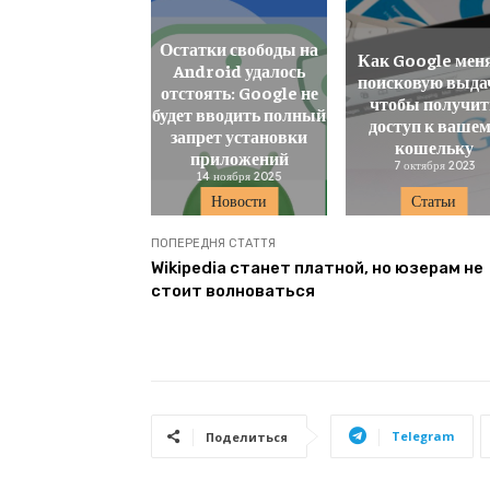
Остатки свободы на
Как Google мен
Android удалось
поисковую выда
отстоять: Google не
чтобы получит
будет вводить полный
доступ к ваше
запрет установки
кошельку
приложений
7 октября 2023
14 ноября 2025
Новости
Статьи
ПОПЕРЕДНЯ СТАТТЯ
Wikipedia станет платной, но юзерам не
стоит волноваться
Telegram
Поделиться