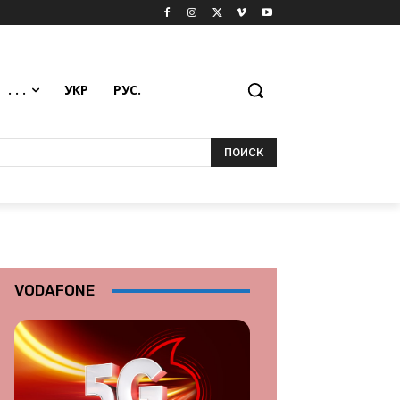
. . .
УКР
РУС.
ПОИСК
VODAFONE