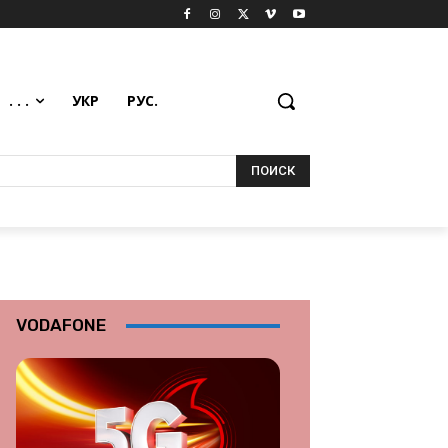
. . .
УКР
РУС.
ПОИСК
VODAFONE