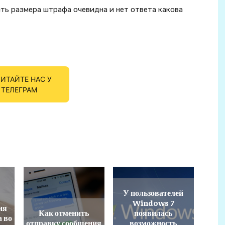
сть размера штрафа очевидна и нет ответа какова
ИТАЙТЕ НАС У
ТЕЛЕГРАМ
У пользователей
Windows 7
ия
Как отменить
появилась
а во
отправку сообщения
возможность