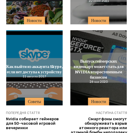
10 июня 2021
Новости
Новости
Выпуск геймерских
Как выйти из аккаунта Skype,
видеокарт может стать для
если нет доступа к устройству
NVIDIA второстепенным
11 августа 2017
бизнесом
26 мая 2020
Советы
Новости
ПОПЕРЕДНЯ СТАТТЯ
НАСТУПНА СТАТТЯ
Nvidia собирает геймеров
Смартфоны смогут
для 50-часовой игровой
обнаруживать взрыв
вечеринки
атомного реактора или
атомной бомбы неподалеку