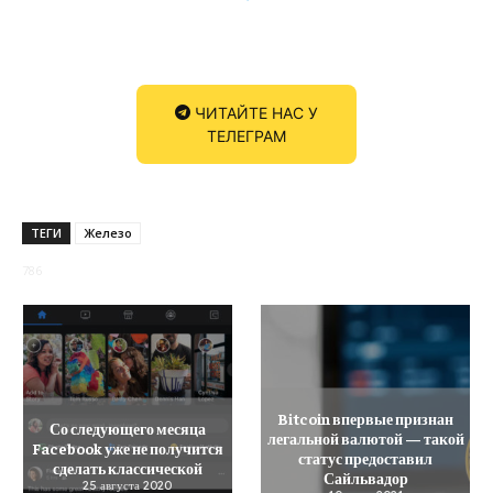
ЧИТАЙТЕ НАС У
ТЕЛЕГРАМ
ТЕГИ
Железо
786
Bitcoin впервые признан
Со следующего месяца
легальной валютой — такой
Facebook уже не получится
статус предоставил
сделать классической
Сайльвадор
25 августа 2020