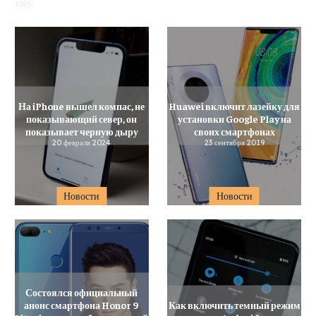
1085
На iPhone вышел компас, не
Huawei включит лазейку для
показывающий север, он
установки Google Play на
показывает черную дыру
своих смартфонах
20 февраля 2024
23 сентября 2019
Новости
Новости
Состоялся официальный
анонс смартфона Honor 9
Как включить темный режим