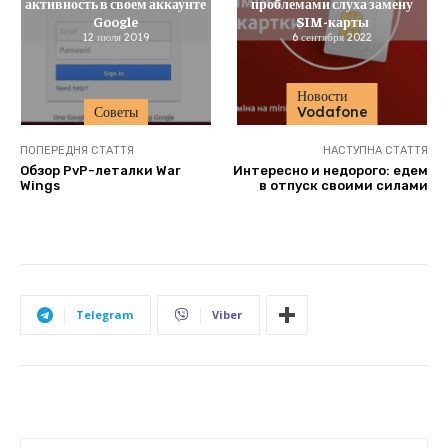
активность в своем аккаунте
проблемами слуха замену
Google
SIM-карты
12 июля 2019
6 сентября 2022
Новости
Советы
Vodafone
ПОПЕРЕДНЯ СТАТТЯ
НАСТУПНА СТАТТЯ
Обзор PvP-леталки War
Интересно и недорого: едем
Wings
в отпуск своими силами
Telegram
Viber