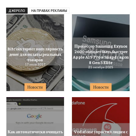
ДЖЕРЕЛО
НА ПРАВАХ РЕКЛАМЫ
Процессор Samsung Exynos
Bitcoin теряет популярность
2600 обещает быть быстрее
денег для оплаты реальных
Apple A19 Pro и Snapdragon
товаров
8 Gen 5 Elite
17 июля 2017
21 октября 2025
Новости
Новости
Как автоматически очищать
Vodafone упростил людям с