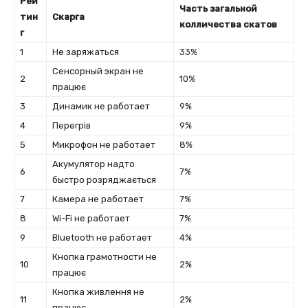
Рей
Часть загальной
тин
Скарга
колличества скатов
г
1
Не заряжаться
33%
Сенсорный экран не
2
10%
працює
3
Динамик не работает
9%
4
Перегрів
9%
5
Микрофон не работает
8%
Акумулятор надто
6
7%
быстро розряджається
7
Камера не работает
7%
8
Wi-Fi не работает
7%
9
Bluetooth не работает
4%
Кнопка грамотности не
10
2%
працює
Кнопка живлення не
11
2%
працює