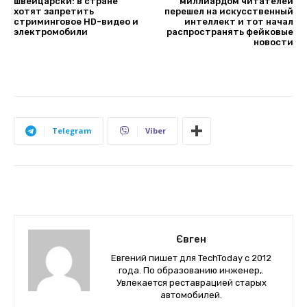
швейцарски: в стране
миллиардом читателей
хотят запретить
перешел на искусственный
стриминговое HD-видео и
интеллект и тот начал
электромобили
распространять фейковые
новости
Telegram
Viber
Євген
Евгений пишет для TechToday с 2012
года. По образованию инженер,.
Увлекается реставрацией старых
автомобилей.