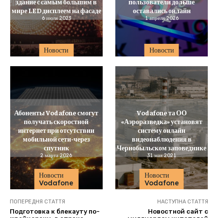
здание с самым большим в
пользователи дольше
мире LED дисплеем на фасаде
оставались онлайн
6 июля 2023
1 апреля 2026
Новости
Новости
Абоненты Vodafone смогут
Vodafone та ОО
получать скоростной
«Аэроразведка» установят
интернет при отсутствии
систему онлайн
мобильной сети-через
видеонаблюдения в
спутник
Чернобыльском заповеднике
2 марта 2026
31 мая 2021
Новости
Новости
Vodafone
Vodafone
ПОПЕРЕДНЯ СТАТТЯ
НАСТУПНА СТАТТЯ
Подготовка к блекауту по-
Новостной сайт с