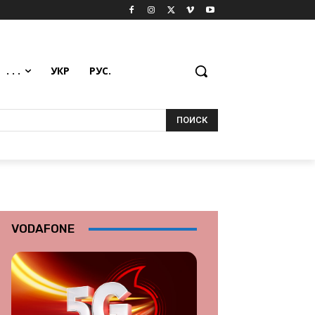
. . .
УКР
РУС.
ПОИСК
VODAFONE