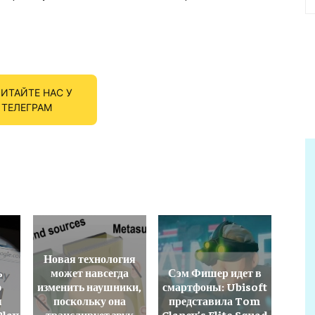
ИТАЙТЕ НАС У
ТЕЛЕГРАМ
Новая технология
ь
может навсегда
Сэм Фишер идет в
ю
изменить наушники,
смартфоны: Ubisoft
я
поскольку она
представила Tom
Play
транслирует звук
Clancy’s Elite Squad