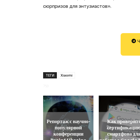
сюрпризов для энтузиастов».
Ч
ТЕГИ
Xiaomi
753
Репортаж с научно-
Как проверит
популярной
сертификаци
конференции
смартфона дл
Brain&Ukraine
работы с Google 