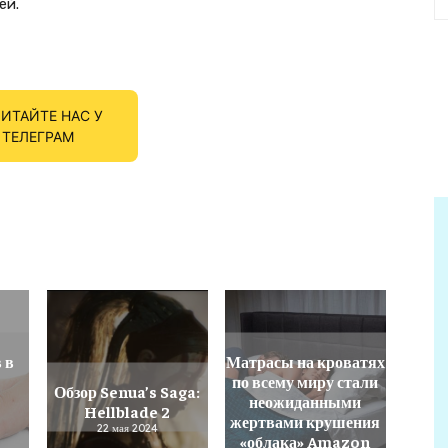
ей.
ИТАЙТЕ НАС У
ТЕЛЕГРАМ
 в
Матрасы на кроватях
по всему миру стали
Обзор Senua’s Saga:
неожиданными
Hellblade 2
жертвами крушения
22 мая 2024
«облака» Amazon