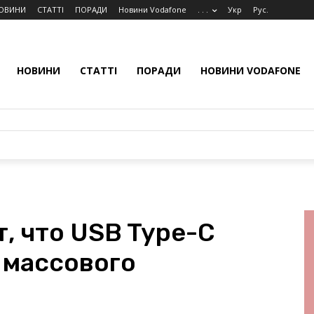
ОВИНИ
СТАТТІ
ПОРАДИ
Новини Vodafone
. . .
Укр
Рус.
НОВИНИ
СТАТТІ
ПОРАДИ
НОВИНИ VODAFONE
т, что USB Type-C
я массового