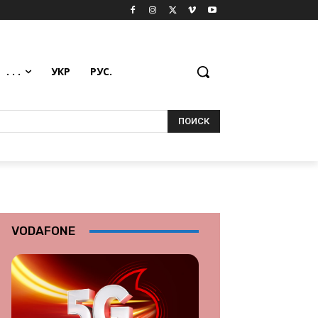
. . .
УКР
РУС.
ПОИСК
VODAFONE