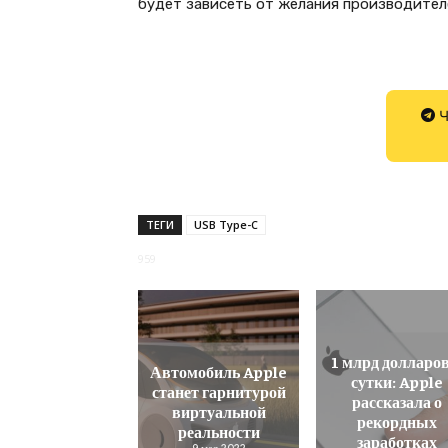
будет зависеть от желания производител
Ч
ТЕГИ
USB Type-C
959
1 млрд долларов
Автомобиль Apple
сутки: Apple
станет гарнитурой
рассказала о
виртуальной
рекордных
реальности
заработках
9 мая 2022