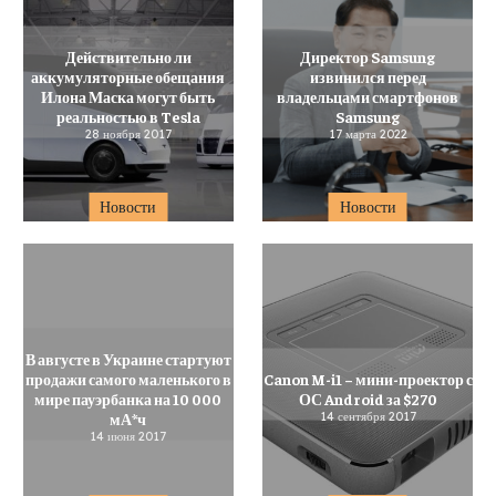
Действительно ли
Директор Samsung
аккумуляторные обещания
извинился перед
Илона Маска могут быть
владельцами смартфонов
реальностью в Tesla
Samsung
28 ноября 2017
17 марта 2022
Новости
Новости
В августе в Украине стартуют
продажи самого маленького в
Canon M-i1 – мини-проектор с
мире пауэрбанка на 10 000
ОС Android за $270
мА*ч
14 сентября 2017
14 июня 2017