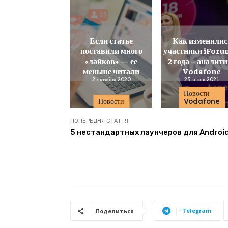
Если статье
Как изменилис
поставили много
участники iForu
«лайков» — ее
2 года – аналит
меньше читали
Vodafone
2 октября 2020
25 июня 2021
Новости
Новости
Vodafone
ПОПЕРЕДНЯ СТАТТЯ
5 нестандартных лаунчеров для Androi
Telegram
Поделиться