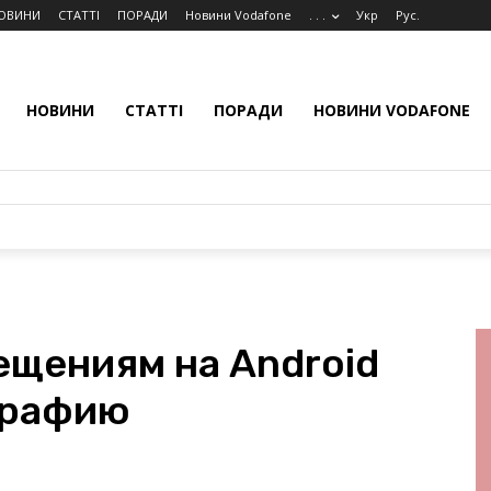
ОВИНИ
СТАТТІ
ПОРАДИ
Новини Vodafone
. . .
Укр
Рус.
НОВИНИ
СТАТТІ
ПОРАДИ
НОВИНИ VODAFONE
ещениям на Android
графию