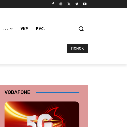
. . .
УКР
РУС.
ПОИСК
VODAFONE