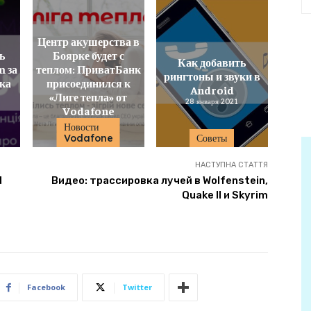
Центр акушерства в
ь
Боярке будет с
Как добавить
m за
теплом: ПриватБанк
рингтоны и звуки в
ика
присоединился к
Android
«Лиге тепла» от
28 января 2021
Vodafone
30 декабря 2022
Новости
Vodafone
Советы
НАСТУПНА СТАТТЯ
d
Видео: трассировка лучей в Wolfenstein,
Quake II и Skyrim
Facebook
Twitter