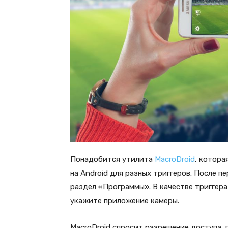
Понадобится утилита
MacroDroid
, котора
на Android для разных триггеров. После п
раздел «Программы». В качестве триггер
укажите приложение камеры.
MacroDroid спросит разрешение доступа, 