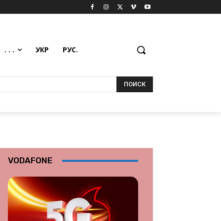
. . .
УКР
РУС.
ПОИСК
VODAFONE