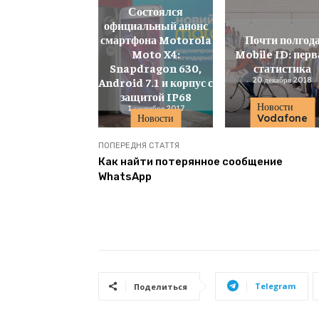
Состоялся
официальный анонс
смартфона Motorola
Почти полгод
Moto X4:
Mobile ID: перв
Snapdragon 630,
статистика
Android 7.1 и корпус с
20 декабря 2018
защитой IP68
Новости
1 сентября 2017
Новости
Vodafone
ПОПЕРЕДНЯ СТАТТЯ
Как найти потерянное сообщение
WhatsApp
Telegram
Поделиться