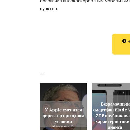
обеспечил высокоскоростным мобильным 
пунктов.
Ч
810
Безрамочный
У Apple сменится
смартфон Blade 
директор при одном
ZTE опубликова
условии
характеристики
31 августа 2021
анонса