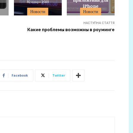
30 января 2023
iPhone
4 ноября 2025
Новости
Новости
НАСТУПНА СТАТТЯ
Какие проблемы возможны в роуминге
Facebook
Twitter