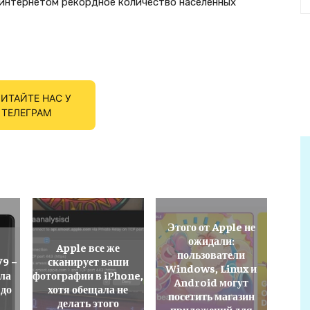
интернетом рекордное количество населенных
ИТАЙТЕ НАС У
ТЕЛЕГРАМ
Этого от Apple не
ожидали:
Apple все же
пользователи
V9 –
сканирует ваши
Windows, Linux и
ла
фотографии в iPhone,
Android могут
 до
хотя обещала не
посетить магазин
делать этого
приложений для