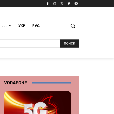
. . .
УКР
РУС.
ПОИСК
VODAFONE