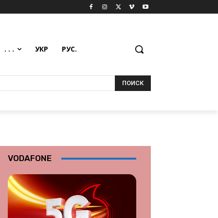
. . .
УКР
РУС.
ПОИСК
VODAFONE