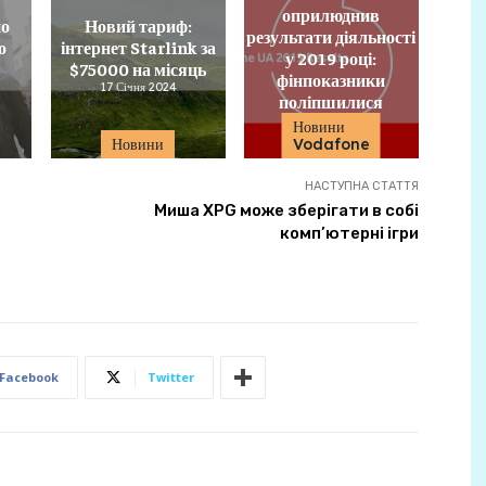
оприлюднив
но
Новий тариф:
результати діяльності
о
інтернет Starlink за
у 2019 році:
$75000 на місяць
фінпоказники
17 Січня 2024
поліпшилися
21 Квітня 2020
Новини
Новини
Vodafone
НАСТУПНА СТАТТЯ
Миша XPG може зберігати в собі
комп’ютерні ігри
Facebook
Twitter