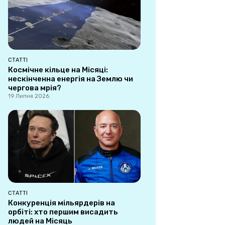
СТАТТІ
Космічне кільце на Місяці:
нескінченна енергія на Землю чи
чергова мрія?
19 Липня 2026
СТАТТІ
Конкуренція мільярдерів на
орбіті: хто першим висадить
людей на Місяць