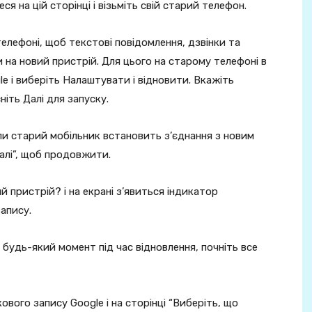
 на цій сторінці і візьміть свій старий телефон.
лефоні, щоб текстові повідомлення, дзвінки та
и на новий пристрій. Для цього на старому телефоні в
e і виберіть Налаштувати і відновити. Вкажіть
іть Далі для запуску.
ли старий мобільник встановить з’єднання з новим
алі”, щоб продовжити.
й пристрій? і на екрані з’явиться індикатор
апису.
будь-який момент під час відновлення, почніть все
ового запису Google і на сторінці “Виберіть, що