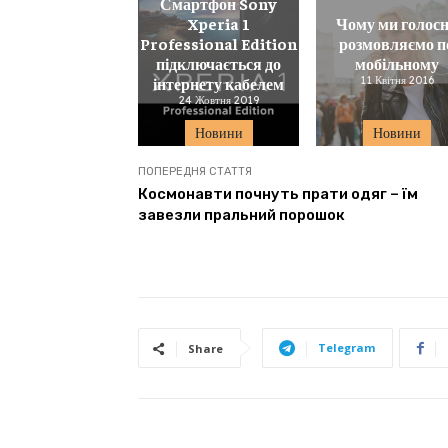
Смартфон Sony
Xperia 1
Чому ми голос
Professional Edition
розмовляємо п
підключається до
мобільному
інтернету кабелем
11 Квітня 2016
24 Жовтня 2019
Новини
Новини
ПОПЕРЕДНЯ СТАТТЯ
Космонавти почнуть прати одяг – їм
завезли пральний порошок
Telegram
Share