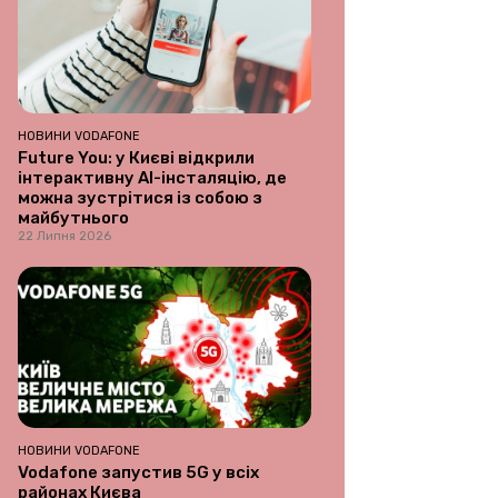
НОВИНИ VODAFONE
Future You: у Києві відкрили
інтерактивну AI-інсталяцію, де
можна зустрітися із собою з
майбутнього
22 Липня 2026
НОВИНИ VODAFONE
Vodafone запустив 5G у всіх
районах Києва