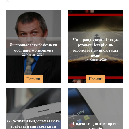
2017
Чи справді «великі люди»
Як працює служба безпеки
рухають історію: як
мобільного оператора
особистості змінюють хід
21 Червня 2014
подій
14 Квітня 2026
Новини
Новини
GPS-глушилки допомагають
Яндекс свідчитиме проти
грабувати вантажівки та
Google