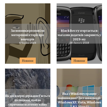
Засновники розповіли
BlackBerry згортається:
моторошні історії про
магазин додатків закриють у
венчурів
2019-му
6 Червня 2026
28 Лютого 2018
Новини
Новини
Яка з Windows працює
Як дві ядерні держави б’ються
найшвидше? Тест швидкодії
палицями, щоб не
Windows XP, Vista, Windows
спричинити атомну війну
7, 8.1, 10 та 11