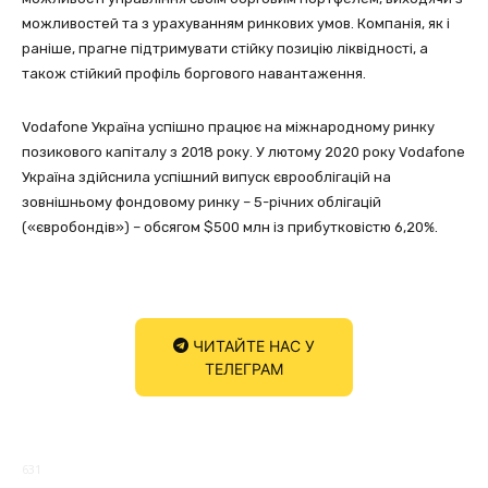
можливостей та з урахуванням ринкових умов. Компанія, як і
раніше, прагне підтримувати стійку позицію ліквідності, а
також стійкий профіль боргового навантаження.
Vodafone Україна успішно працює на міжнародному ринку
позикового капіталу з 2018 року. У лютому 2020 року Vodafone
Україна здійснила успішний випуск єврооблігацій на
зовнішньому фондовому ринку – 5-річних облігацій
(«євробондів») – обсягом $500 млн із прибутковістю 6,20%.
ЧИТАЙТЕ НАС У
ТЕЛЕГРАМ
631