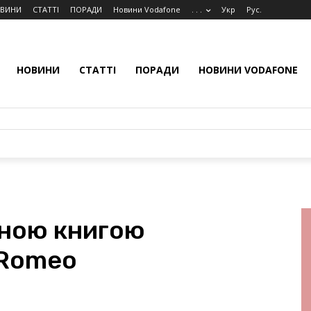
ВИНИ
СТАТТІ
ПОРАДИ
Новини Vodafone
. . .
Укр
Рус.
НОВИНИ
СТАТТІ
ПОРАДИ
НОВИНИ VODAFONE
сною книгою
 Romeo