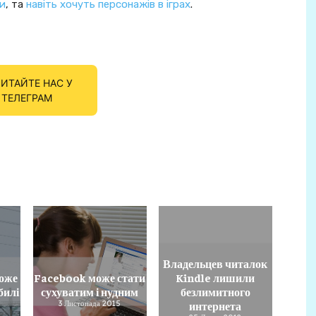
ти
, та
навіть хочуть персонажів в іграх
.
ИТАЙТЕ НАС У
ТЕЛЕГРАМ
Владельцев читалок
може
Facebook може стати
Kindle лишили
билі
сухуватим і нудним
безлимитного
3 Листопада 2015
интернета