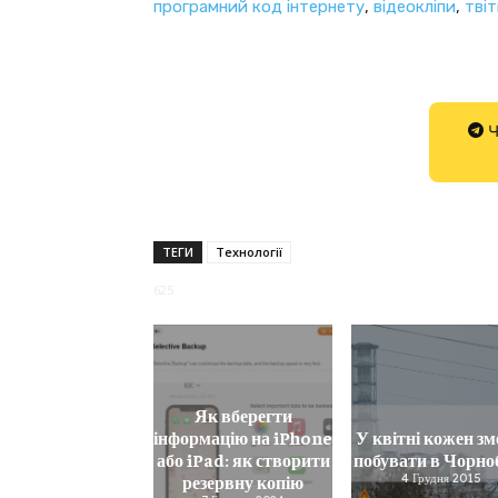
програмний код інтернету
,
відеокліпи
,
тві
Ч
ТЕГИ
Технології
625
Як вберегти
інформацію на iPhone
У квітні кожен з
або iPad: як створити
побувати в Чорно
резервну копію
4 Грудня 2015