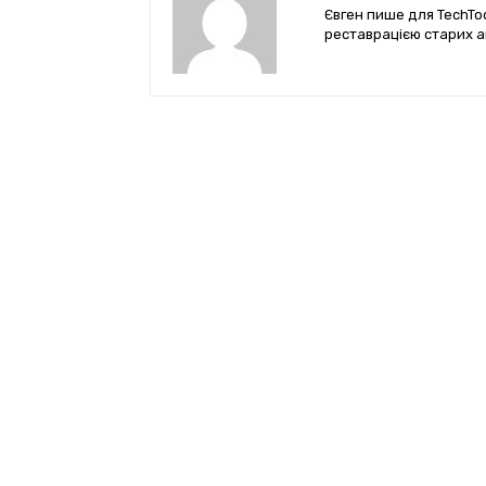
Євген пише для TechTod
реставрацією старих а