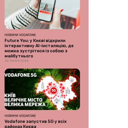
НОВИНИ VODAFONE
Future You: у Києві відкрили
інтерактивну AI-інсталяцію, де
можна зустрітися із собою з
майбутнього
22 Липня 2026
НОВИНИ VODAFONE
Vodafone запустив 5G у всіх
районах Києва