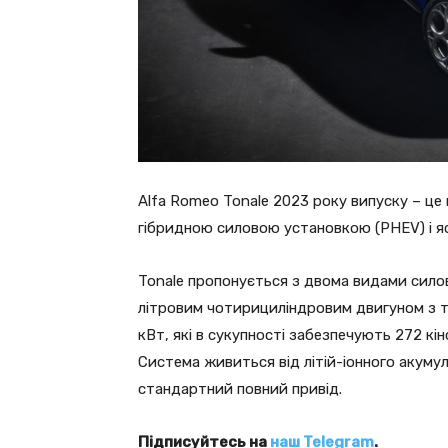
Alfa Romeo Tonale 2023 року випуску – це
гібридною силовою установкою (PHEV) і я
Tonale пропонується з двома видами силов
літровим чотирициліндровим двигуном з 
кВт, які в сукупності забезпечують 272 кін
Система живиться від літій-іонного акумул
стандартний повний привід.
Підписуйтесь на
наш Telegram
.