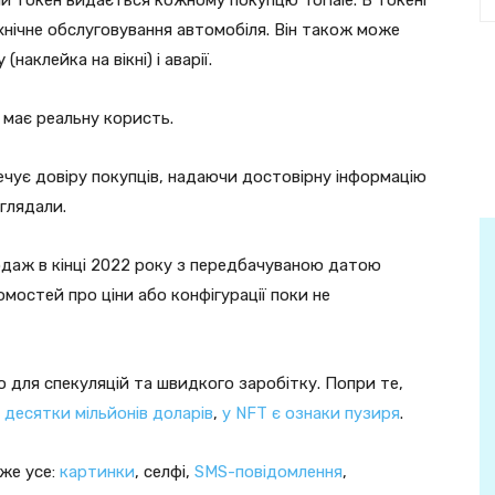
хнічне обслуговування автомобіля. Він також може
аклейка на вікні) і аварії.
має реальну користь.
ечує довіру покупців, надаючи достовірну інформацію
глядали.
одаж в кінці 2022 року з передбачуваною датою
омостей про ціни або конфігурації поки не
 для спекуляцій та швидкого заробітку. Попри те,
 десятки мільйонів доларів
,
у NFT є ознаки пузиря
.
же усе:
картинки
, селфі,
SMS-повідомлення
,