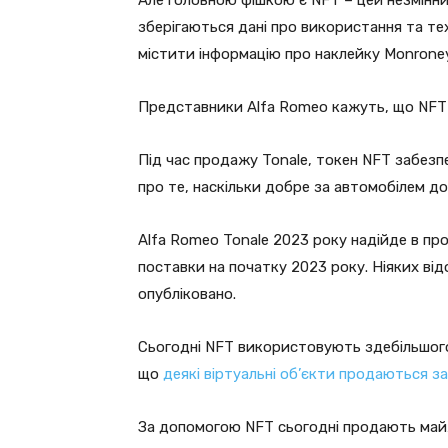
зберігаються дані про використання та те
містити інформацію про наклейку Monroney (н
Представники Alfa Romeo кажуть, що NFT 
Під час продажу Tonale, токен NFT забезп
про те, наскільки добре за автомобілем до
Alfa Romeo Tonale 2023 року надійде в пр
поставки на початку 2023 року. Ніяких від
опубліковано.
Сьогодні NFT використовують здебільшого
що
деякі віртуальні об’єкти продаються за
За допомогою NFT сьогодні продають май