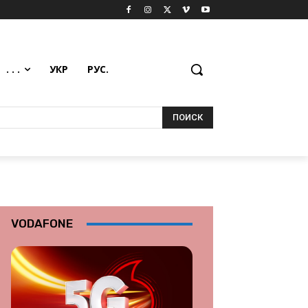
. . .
УКР
РУС.
ПОИСК
VODAFONE