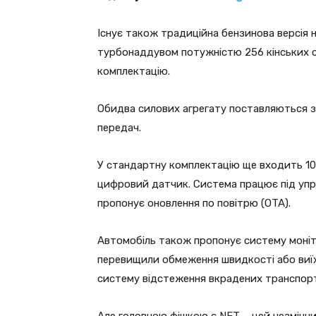
Існує також традиційна бензинова версія 
турбонаддувом потужністю 256 кінських с
комплектацію.
Обидва силових агрегату поставляються 
передач.
У стандартну комплектацію ще входить 1
цифровий датчик. Система працює під управ
пропонує оновлення по повітрю (OTA).
Автомобіль також пропонує систему монітор
перевищили обмеження швидкості або виїх
систему відстеження вкрадених транспортн
Але головною фішкою є NFT – цей незмінни