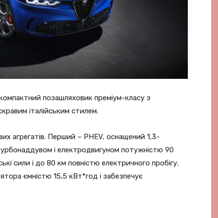
 компактний позашляховик преміум-класу з
скравим італійським стилем.
их агрегатів. Перший – PHEV, оснащений 1,3-
турбонаддувом і електродвигуном потужністю 90
ські сили і до 80 км повністю електричного пробігу.
ятора ємністю 15,5 кВт*год і забезпечує