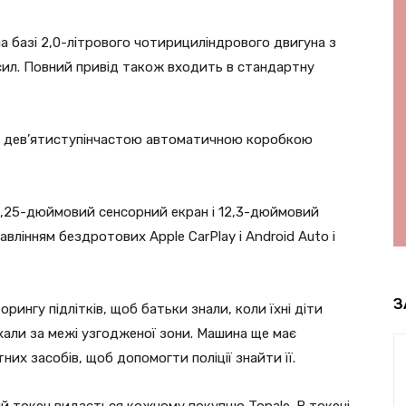
на базі 2,0-літрового чотирициліндрового двигуна з
ил. Повний привід також входить в стандартну
з дев’ятиступінчастою автоматичною коробкою
0,25-дюймовий сенсорний екран і 12,3-дюймовий
лінням бездротових Apple CarPlay і Android Auto і
З
ингу підлітків, щоб батьки знали, коли їхні діти
али за межі узгодженої зони. Машина ще має
их засобів, щоб допомогти поліції знайти її.
й токен видається кожному покупцю Tonale. В токені