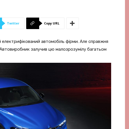
Twitter
Copy URL
й електрифікований автомобіль фірми. Але справжня
. Автовиробник залучив цю малозрозумілу багатьом