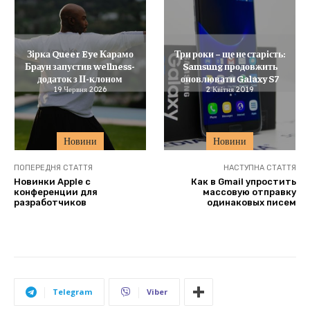
Зірка Queer Eye Карамо
Три роки – ще не старість:
Браун запустив wellness-
Samsung продовжить
додаток з ІІ-клоном
оновлювати Galaxy S7
19 Червня 2026
2 Квітня 2019
Новини
Новини
ПОПЕРЕДНЯ СТАТТЯ
НАСТУПНА СТАТТЯ
Новинки Apple с
Как в Gmail упростить
конференции для
массовую отправку
разработчиков
одинаковых писем
Telegram
Viber