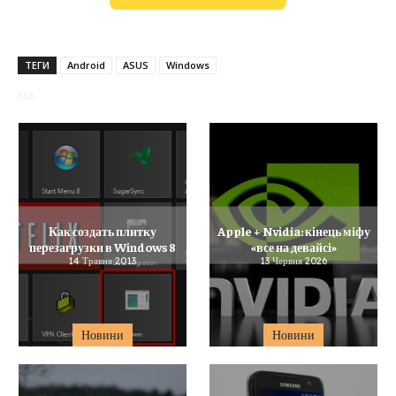
ТЕГИ
Android
ASUS
Windows
663
Как создать плитку
Apple + Nvidia: кінець міфу
перезагрузки в Windows 8
«все на девайсі»
14 Травня 2013
13 Червня 2026
Новини
Новини