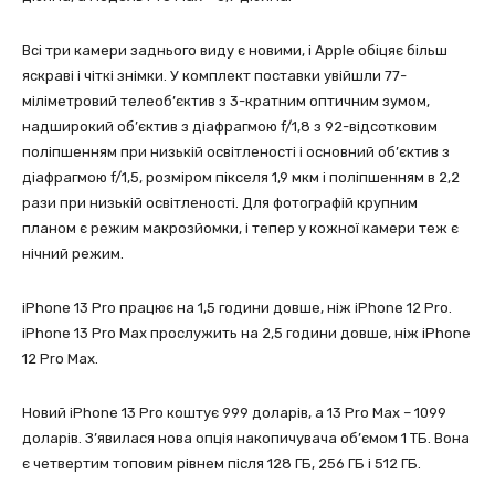
Всі три камери заднього виду є новими, і Apple обіцяє більш
яскраві і чіткі знімки. У комплект поставки увійшли 77-
міліметровий телеоб’єктив з 3-кратним оптичним зумом,
надширокий об’єктив з діафрагмою f/1,8 з 92-відсотковим
поліпшенням при низькій освітленості і основний об’єктив з
діафрагмою f/1,5, розміром пікселя 1,9 мкм і поліпшенням в 2,2
рази при низькій освітленості. Для фотографій крупним
планом є режим макрозйомки, і тепер у кожної камери теж є
нічний режим.
iPhone 13 Pro працює на 1,5 години довше, ніж iPhone 12 Pro.
iPhone 13 Pro Max прослужить на 2,5 години довше, ніж iPhone
12 Pro Max.
Новий iPhone 13 Pro коштує 999 доларів, а 13 Pro Max – 1099
доларів. З’явилася нова опція накопичувача об’ємом 1 ТБ. Вона
є четвертим топовим рівнем після 128 ГБ, 256 ГБ і 512 ГБ.