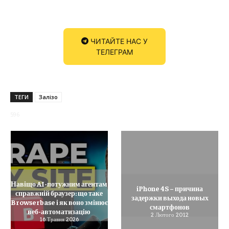
ЧИТАЙТЕ НАС У
ТЕЛЕГРАМ
ТЕГИ
Залізо
596
Навіщо AI-потужним агентам
iPhone 4S – причина
справжній браузер: що таке
задержки выхода новых
Browserbase і як воно змінює
смартфонов
веб-автоматизацію
2 Лютого 2012
16 Травня 2026