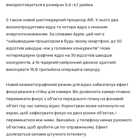
використовується в розмірах 5,4 і 6,1 дюйма.
Є також новий шестиядерний процесор A15. У нього два
високопродуктивні ядра та чотири ядра з низьким
енергоспоживанням. За словами Apple, цей чип є
“найшвидшим процесором в будь-якому смартфоні, до 50
відсотків швидше, ніж у головних конкурентів”. Нове
чотириядерне графічне ядро на 30 відсотків швидше
конкурентів, а 16-ядерний нейронний движок здатний
виконувати 15,8 трильйона операцій в секунду.
Новий кінематографічний режим для відео забезпечує ефект
фокусування в стійці для камери. Він дозволить камері плавно
перемикати фокус з об’єкта переднього плану на фоновий
об’єкт під час запису відео. Користувач може натиснути на
екран, щоб зафіксувати фокус на двох різних об’єктах, і
перемикатися між ними. Звичайно, у телефону немає рухомого
об’єктива, щоб зробити це по-справжньому. Ефект
досягається силами штучного інтелекту.