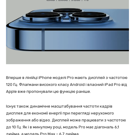
Вперше в лінійці iPhone моделі Pro мають дисплей з частотою
120 Гц. Флагмани високого класу Android і власний iPad Pro від
Apple вже пропонували цю функцію раніше.
Існує також динамічне масштабування частоти кадрів
дисплея для економії енергії при перегляді нерухомого
зображення або відео. Дисплей може працювати з частотою
до 10 Гц. Як і в минулому році, модель Pro має діагональ 6,1
дюйма, а модель Pro Max – 6,7 дюйма.