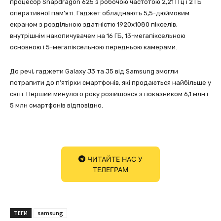
процесор Snapdragon 625 з робочою частотою 2,21 ГГц і 2 ГБ
оперативної пам’яті. Гаджет обладнають 5,5-дюймовим
екраном з роздільною здатністю 1920х1080 пікселів,
внутрішнім накопичувачем на 16 ГБ, 13-мегапіксельною
основною і 5-мегапіксельною передньою камерами.
До речі, гаджети Galaxy J3 та J5 від Samsung змогли
потрапити до п’ятірки смартфонів, які продаються найбільше у
світі. Перший минулого року розійшовся з показником 6,1 млн і
5 млн смартфонів відповідно.
ЧИТАЙТЕ НАС У
ТЕЛЕГРАМ
ТЕГИ
samsung