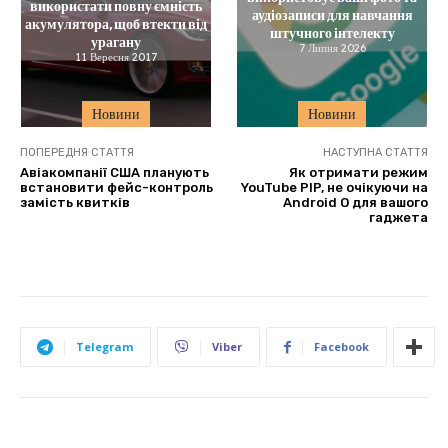
використати повну ємність
аудіозаписи для навчання
акумулятора, щоб втекти від
штучного інтелекту
урагану
7 Липня 2026
11 Вересня 2017
Новини
Новини
ПОПЕРЕДНЯ СТАТТЯ
НАСТУПНА СТАТТЯ
Авіакомпанії США планують
Як отримати режим
встановити фейс-контроль
YouTube PIP, не очікуючи на
замість квитків
Android O для вашого
гаджета
Telegram
Viber
Facebook