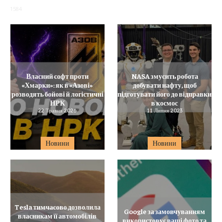
1584
Власний софт проти
NASA змусить робота
«Хмарки»: як в «Азові»
добувати нафту, щоб
розводять бойові й логістичні
підготувати його до відправки
НРК
в космос
22 Травня 2026
11 Липня 2023
Новини
Новини
Tesla тимчасово дозволила
Google за замовчуванням
власникам її автомобілів
використовує ваші фото та