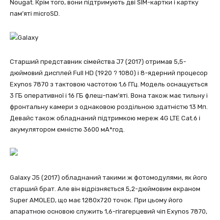
Nougat. Крім того, вони підтримують дві SIM-картки і картку
пам’яті microSD.
Старший представник сімейства J7 (2017) отримав 5,5-
дюймовий дисплей Full HD (1920 ? 1080) і 8-ядерний процесор
Exynos 7870 з тактовою частотою 1,6 ГГц. Модель оснащується
3 ГБ оперативної і 16 ГБ флеш-пам’яті. Вона також має тильну і
фронтальну камери з однаковою роздільною здатністю 13 Мп.
Девайс також обладнаний підтримкою мереж 4G LTE Cat.6 і
акумулятором ємністю 3600 мА*год.
Galaxy J5 (2017) обладнаний такими ж фотомодулями, як його
старший брат. Але він відрізняється 5,2-дюймовим екраном
Super AMOLED, що має 1280х720 точок. При цьому його
апаратною основою служить 1,6-гігагерцевий чіп Exynos 7870,