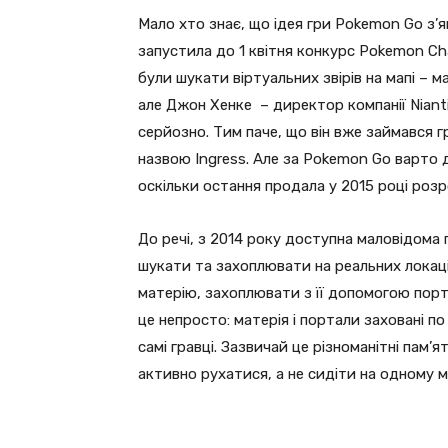
Мало хто знає, що ідея гри Pokemon Go з’я
запустила до 1 квітня конкурс Pokemon Cha
були шукати віртуальних звірів на мапі –
але Джон Хенке – директор компанії Niant
серйозно. Тим паче, що він вже займався 
назвою Ingress. Але за Pokemon Go варто д
оскільки остання продала у 2015 році розр
До речі, з 2014 року доступна маловідома г
шукати та захоплювати на реальних локаці
матерію, захоплювати з її допомогою порт
це непросто: матерія і портали заховані п
самі гравці. Зазвичай це різноманітні пам’
активно рухатися, а не сидіти на одному мі