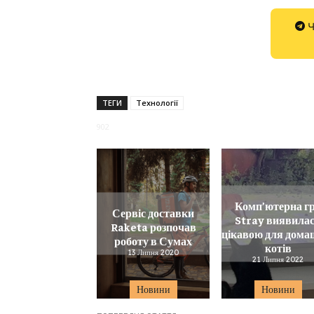
Ч
ТЕГИ
Технології
902
Комп’ютерна г
Сервіс доставки
Stray виявила
Raketa розпочав
цікавою для дома
роботу в Сумах
котів
13 Липня 2020
21 Липня 2022
Новини
Новини