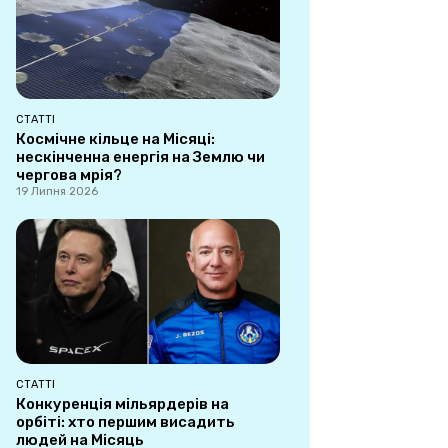
СТАТТІ
Космічне кільце на Місяці:
нескінченна енергія на Землю чи
чергова мрія?
19 Липня 2026
СТАТТІ
Конкуренція мільярдерів на
орбіті: хто першим висадить
людей на Місяць