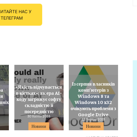
ИТАЙТЕ НАС У
ТЕЛЕГРАМ
Із серпня власників
«Якість відчувається
ра
комп’ютерів з
в кістках»: як ера AI-
ся
Windows 8 та
коду загрожує софту
шніх
Windows 10 x32
складністю й
очікують проблеми з
посередністю
Google Drive
30 Квітня 2026
12 Червня 2023
Новини
Новини