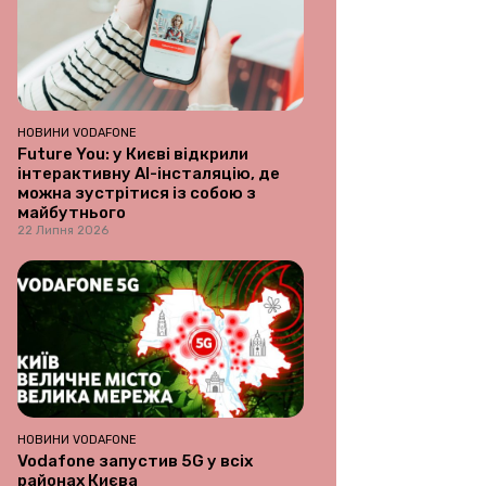
НОВИНИ VODAFONE
Future You: у Києві відкрили
інтерактивну AI-інсталяцію, де
можна зустрітися із собою з
майбутнього
22 Липня 2026
НОВИНИ VODAFONE
Vodafone запустив 5G у всіх
районах Києва