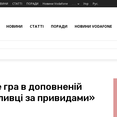
ВИНИ
СТАТТІ
ПОРАДИ
Новини Vodafone
. . .
Укр
Рус.
НОВИНИ
СТАТТІ
ПОРАДИ
НОВИНИ VODAFONE
 гра в доповненій
ливці за привидами»