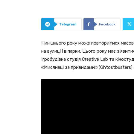
Telegram
Facebook
Нинішнього року може повторитися масовий
на вулиці і в парки. Цього року має з’явити
Ігробудівна студія Creative Lab та кіносту
«Мисливці за привидами» (Ghtostbusters) 