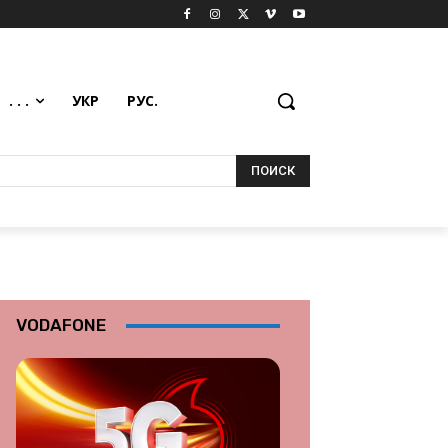
. . .
УКР
РУС.
ПОИСК
VODAFONE