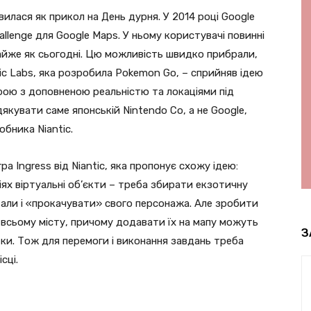
вилася як прикол на День дурня. У 2014 році Google
llenge для Google Maps. У ньому користувачі повинні
 майже як сьогодні. Цю можливість швидко прибрали,
ic Labs, яка розробила Pokemon Go, – сприйняв ідею
грою з доповненою реальністю та локаціями під
якувати саме японській Nintendo Co, а не Google,
обника Niantic.
ра Ingress від Niantic, яка пропонує схожу ідею:
ях віртуальні об’єкти – треба збирати екзотичну
али і «прокачувати» свого персонажа. Але зробити
о всьому місту, причому додавати їх на мапу можуть
З
ятки. Тож для перемоги і виконання завдань треба
сці.