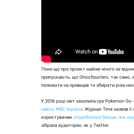
Поки що про проект майже нічого не відом
припускають, що Ghostbusters, так само, я
полювати на привидів та збирати різні нео
У 2016 році світ захопила гра Pokemon Go
навіть МВС України
. Журнал Time назвав її
користувачам
сподобалося більше, ніж хо
зібрала аудиторію, як у Twitter.