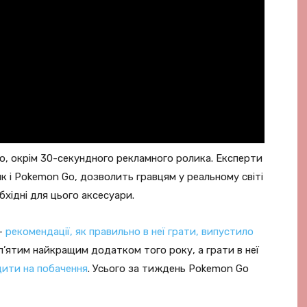
о, окрім 30-секундного рекламного ролика. Експерти
к і Pokemon Go, дозволить гравцям у реальному світі
бхідні для цього аксесуари.
 –
рекомендації, як правильно в неї грати, випустило
 п’ятим найкращим додатком того року, а грати в неї
дити на побачення
. Усього за тиждень Pokemon Go