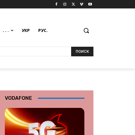
. . .
УКР
РУС.
ПОИСК
VODAFONE