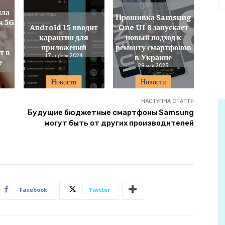
ила
Прошивка Samsung
к 5G
Android 15 вводит
One UI 8 запускает
карантин для
новый подход к
приложений
ремонту смартфонов
т в
17 апреля 2024
в Украине
е
29 мая 2025
Новости
Новости
НАСТУПНА СТАТТЯ
Будущие бюджетные смартфоны Samsung
могут быть от других производителей
Facebook
Twitter