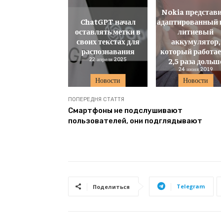
Nokia представ
ChatGPT начал
адаптированный 
оставлять метки в
литиевый
своих текстах для
аккумулятор,
распознавания
который работае
22 апреля 2025
2,5 раза дольш
24 июня 2019
Новости
Новости
ПОПЕРЕДНЯ СТАТТЯ
Смартфоны не подслушивают
пользователей, они подглядывают
Telegram
Поделиться