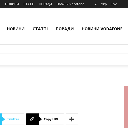
НОВИНИ
СТАТТІ
ПОРАДИ
Новини Vodafone
. . .
Укр
Рус.
НОВИНИ
СТАТТІ
ПОРАДИ
НОВИНИ VODAFONE
Twitter
Copy URL