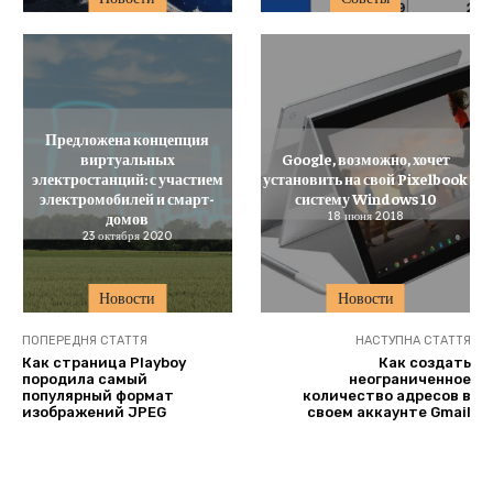
Предложена концепция
виртуальных
Google, возможно, хочет
электростанций: с участием
установить на свой Pixelbook
электромобилей и смарт-
систему Windows 10
домов
18 июня 2018
23 октября 2020
Новости
Новости
ПОПЕРЕДНЯ СТАТТЯ
НАСТУПНА СТАТТЯ
Как страница Playboy
Как создать
породила самый
неограниченное
популярный формат
количество адресов в
изображений JPEG
своем аккаунте Gmail