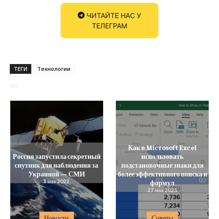
ЧИТАЙТЕ НАС У
ТЕЛЕГРАМ
ТЕГИ
Технологии
646
Как в Microsoft Excel
Россия запустила секретный
использовать
спутник для наблюдения за
подстановочные знаки для
Украиной — СМИ
более эффективного поиска и
3 мая 2022
формул
27 мая 2025
Новости
Советы