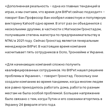
«Дополненная реальность – одна из главных тенденций в
играх, и мы считаем, что время для BitPet сейчас подходит» –
говорит Ван.Профессор Ван изобрел известную и популярную
викторину Kahoot! одно время. В этот раз он объединился с
несколькими другими, в частности с Матиасом Гронстадом,
получившим степень магистра по предпринимательству в
NTNU в 2021 году. Сейчас Гронстад является генеральным
менеджером BitPet. В настоящее время компания
насчитывает пять сотрудников в Осло, Тронхейме и Украине.
«Для начинающих компаний сложно получить
квалифицированных сотрудников. Но BitPet нашел решение
проблемы в Украине», – говорит Гронстад. Поскольку они
создали компанию во время пандемии, когда многим людям
все равно приходилось работать дома, работа по разным
местам не была особой проблемой. Большее напряжение
было связано с тем, когда Путин и его союзники вторглись в
Украину 24 февраля этого года.