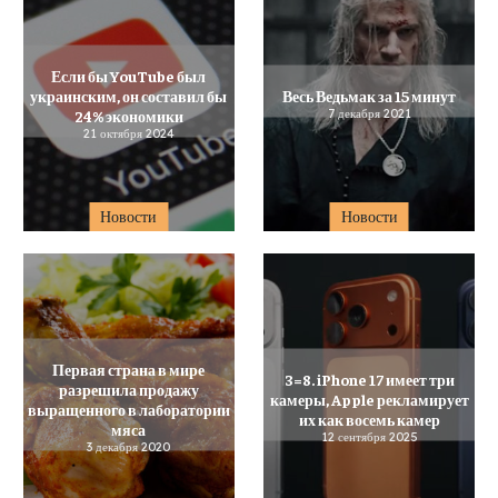
Если бы YouTube был
украинским, он составил бы
Весь Ведьмак за 15 минут
24% экономики
7 декабря 2021
21 октября 2024
Новости
Новости
Первая страна в мире
3=8. iPhone 17 имеет три
разрешила продажу
камеры, Apple рекламирует
выращенного в лаборатории
их как восемь камер
мяса
12 сентября 2025
3 декабря 2020