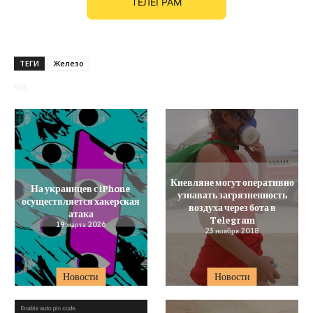
ТЕЛЕГРАМ
ТЕГИ
Железо
958
Киевляне могут оперативно
На украинцев с iPhone
узнавать загрязненность
осуществляется хакерская
воздуха через бота в
атака
Telegram
19 марта 2026
23 ноября 2018
Новости
Новости