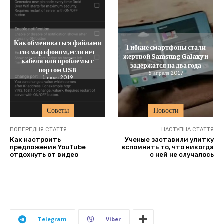
Как обмениваться файлами
Гибкие смартфоны стали
со смартфоном, если нет
жертвой Samsung Galaxy и
кабеля или проблемы с
задержатся на два года
портом USB
5 апреля 2017
1 июля 2019
Советы
Новости
ПОПЕРЕДНЯ СТАТТЯ
НАСТУПНА СТАТТЯ
Как настроить
Ученые заставили улитку
предложения YouTube
вспомнить то, что никогда
отдохнуть от видео
с ней не случалось
Telegram
Viber