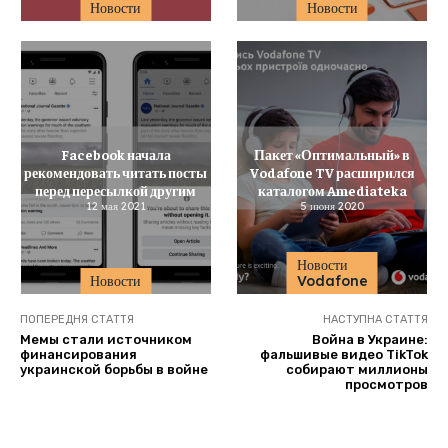
Новости
Новости
Facebook начала
Пакет «Оптимальный» в
рекомендовать читать посты
Vodafone TV расширился
перед пересылкой другим
каталогом Amediateka
12 мая 2021
5 июня 2020
Новости
Новости
Vodafone
ПОПЕРЕДНЯ СТАТТЯ
НАСТУПНА СТАТТЯ
Мемы стали источником
Война в Украине:
финансирования
фальшивые видео TikTok
украинской борьбы в войне
собирают миллионы
просмотров