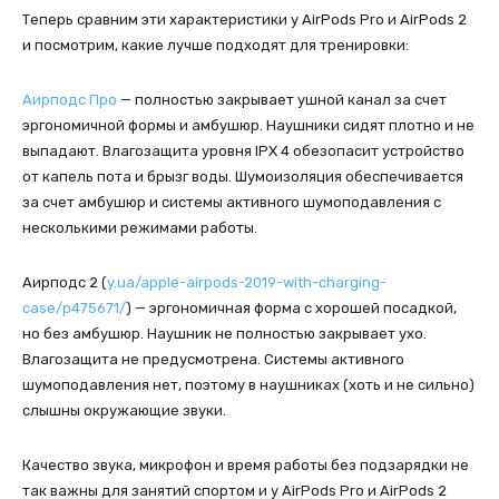
Теперь сравним эти характеристики у AirPods Pro и AirPods 2
и посмотрим, какие лучше подходят для тренировки:
Аирподс Про
— полностью закрывает ушной канал за счет
эргономичной формы и амбушюр. Наушники сидят плотно и не
выпадают. Влагозащита уровня IPX 4 обезопасит устройство
от капель пота и брызг воды. Шумоизоляция обеспечивается
за счет амбушюр и системы активного шумоподавления с
несколькими режимами работы.
Аирподс 2 (
y.ua/apple-airpods-2019-with-charging-
case/p475671/
) — эргономичная форма с хорошей посадкой,
но без амбушюр. Наушник не полностью закрывает ухо.
Влагозащита не предусмотрена. Системы активного
шумоподавления нет, поэтому в наушниках (хоть и не сильно)
слышны окружающие звуки.
Качество звука, микрофон и время работы без подзарядки не
так важны для занятий спортом и у AirPods Pro и AirPods 2