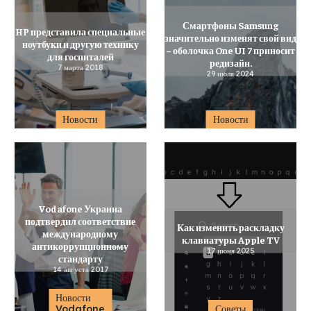
Смартфоны Samsung
HP представила специальные
значительно изменят свой вид
ноутбуки и другую технику
– оболочка One UI 7 приносит
для госпиталей
редизайн.
7 марта 2018
29 июля 2024
Новости
Новости
Vodafone Украина
подтвердил соответствие
Как изменить раскладку
международному
клавиатуры Apple TV
антикоррупционному
17 июня 2025
стандарту
14 августа 2017
Новости
Vodafone
Советы