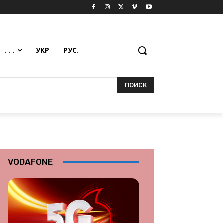
. . .
УКР
РУС.
ПОИСК
VODAFONE