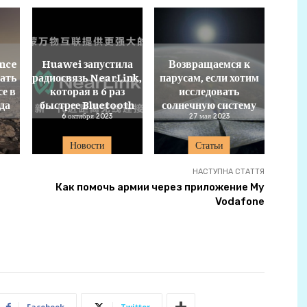
nce
Huawei запустила
Возвращаемся к
вать
радиосвязь NearLink,
парусам, если хотим
е в
которая в 6 раз
исследовать
да
быстрее Bluetooth
солнечную систему
6 октября 2023
27 мая 2023
Новости
Статьи
НАСТУПНА СТАТТЯ
Как помочь армии через приложение My
Vodafone
Facebook
Twitter