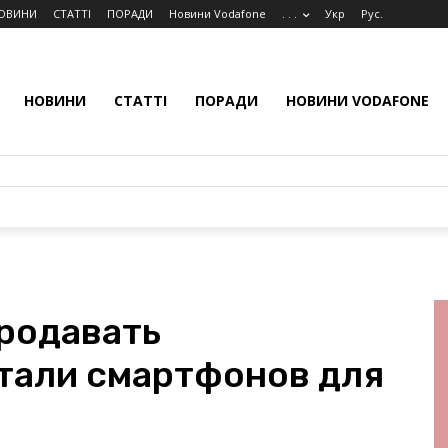
ОВИНИ
СТАТТІ
ПОРАДИ
Новини Vodafone
. . .
Укр
Рус.
НОВИНИ
СТАТТІ
ПОРАДИ
НОВИНИ VODAFONE
родавать
тали смартфонов для