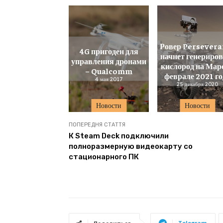
Ровер Persevera
4G пригоден для
начнет генериро
управления дронами
кислород на Марс
– Qualcomm
феврале 2021 го
4 мая 2017
25 декабря 2020
Новости
Новости
ПОПЕРЕДНЯ СТАТТЯ
К Steam Deck подключили
полноразмерную видеокарту со
стационарного ПК
Telegram