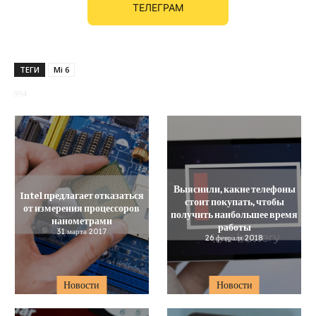
ТЕЛЕГРАМ
ТЕГИ
Mi 6
994
Выяснили, какие телефоны
Intel предлагает отказаться
стоит покупать, чтобы
от измерения процессоров
получить наибольшее время
нанометрами
работы
31 марта 2017
26 февраля 2018
Новости
Новости