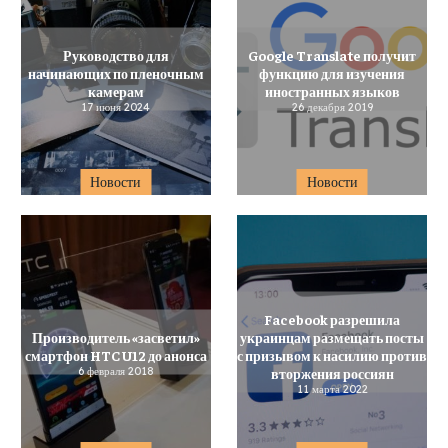
Руководство для
Google Translate получит
начинающих по пленочным
функцию для изучения
камерам
иностранных языков
17 июня 2024
26 декабря 2019
Новости
Новости
Facebook разрешила
Производитель «засветил»
украинцам размещать посты
смартфон HTC U12 до анонса
с призывом к насилию против
6 февраля 2018
вторжения россиян
11 марта 2022