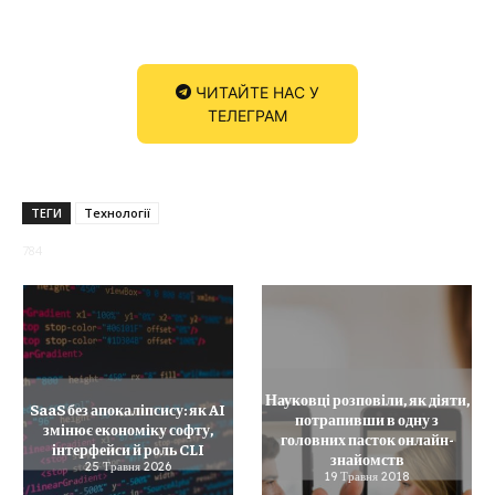
ЧИТАЙТЕ НАС У
ТЕЛЕГРАМ
ТЕГИ
Технології
784
Науковці розповіли, як діяти,
SaaS без апокаліпсису: як AI
потрапивши в одну з
змінює економіку софту,
головних пасток онлайн-
інтерфейси й роль CLI
знайомств
25 Травня 2026
19 Травня 2018