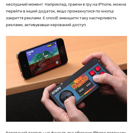
неслушний момент. Наприклад, граючи в гру на iPhone, можна
перейти в інший додаток, якщо промахнутися по кнопці
закриття реклами. Є спосіб зменшити таку настирливість
реклами, активувавши керований доступ.
Керований доступ – це функція, яка обмежує iPhone поточним