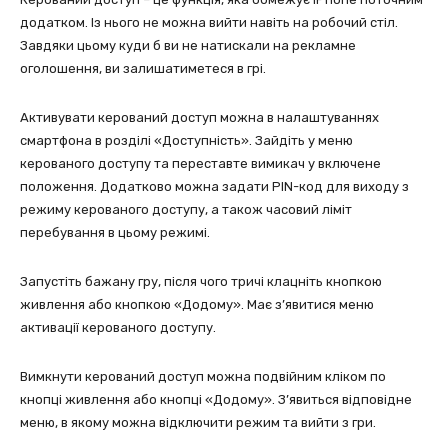
додатком. Із нього не можна вийти навіть на робочий стіл.
Завдяки цьому куди б ви не натискали на рекламне
оголошення, ви залишатиметеся в грі.
Активувати керований доступ можна в налаштуваннях
смартфона в розділі «Доступність». Зайдіть у меню
керованого доступу та переставте вимикач у включене
положення. Додатково можна задати PIN-код для виходу з
режиму керованого доступу, а також часовий ліміт
перебування в цьому режимі.
Запустіть бажану гру, після чого тричі клацніть кнопкою
живлення або кнопкою «Додому». Має з’явитися меню
активації керованого доступу.
Вимкнути керований доступ можна подвійним кліком по
кнопці живлення або кнопці «Додому». З’явиться відповідне
меню, в якому можна відключити режим та вийти з гри.