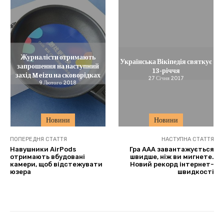
Журналісти отримають
Українська Вікіпедія святкує
запрошення на наступний
13-річчя
захід Meizu на сковорідках
27 Січня 2017
9 Лютого 2018
Новини
Новини
ПОПЕРЕДНЯ СТАТТЯ
НАСТУПНА СТАТТЯ
Навушники AirPods
Гра AAA завантажується
отримають вбудовані
швидше, ніж ви мигнете.
камери, щоб відстежувати
Новий рекорд інтернет-
юзера
швидкості