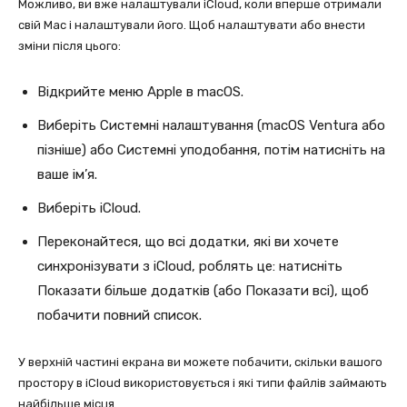
Можливо, ви вже налаштували iCloud, коли вперше отримали
свій Mac і налаштували його. Щоб налаштувати або внести
зміни після цього:
Відкрийте меню Apple в macOS.
Виберіть Системні налаштування (macOS Ventura або
пізніше) або Системні уподобання, потім натисніть на
ваше ім’я.
Виберіть iCloud.
Переконайтеся, що всі додатки, які ви хочете
синхронізувати з iCloud, роблять це: натисніть
Показати більше додатків (або Показати всі), щоб
побачити повний список.
У верхній частині екрана ви можете побачити, скільки вашого
простору в iCloud використовується і які типи файлів займають
найбільше місця.