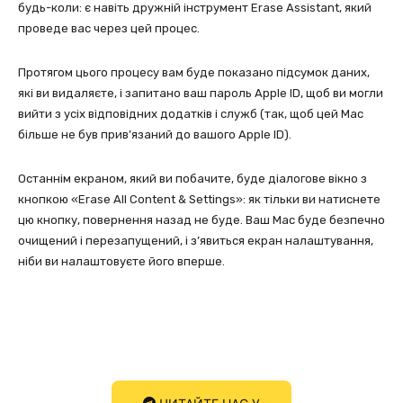
будь-коли: є навіть дружній інструмент Erase Assistant, який
проведе вас через цей процес.
Протягом цього процесу вам буде показано підсумок даних,
які ви видаляєте, і запитано ваш пароль Apple ID, щоб ви могли
вийти з усіх відповідних додатків і служб (так, щоб цей Mac
більше не був прив’язаний до вашого Apple ID).
Останнім екраном, який ви побачите, буде діалогове вікно з
кнопкою «Erase All Content & Settings»: як тільки ви натиснете
цю кнопку, повернення назад не буде. Ваш Mac буде безпечно
очищений і перезапущений, і з’явиться екран налаштування,
ніби ви налаштовуєте його вперше.