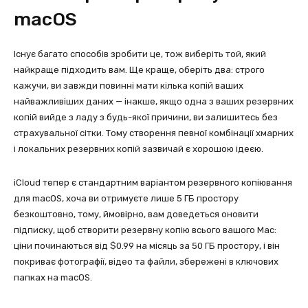
macOS
Існує багато способів зробити це, тож виберіть той, який
найкраще підходить вам. Ще краще, оберіть два: строго
кажучи, ви завжди повинні мати кілька копій ваших
найважливіших даних — інакше, якщо одна з ваших резервних
копій вийде з ладу з будь-якої причини, ви залишитесь без
страхувальної сітки. Тому створення певної комбінації хмарних
і локальних резервних копій зазвичай є хорошою ідеєю.
iCloud тепер є стандартним варіантом резервного копіювання
для macOS, хоча ви отримуєте лише 5 ГБ простору
безкоштовно, тому, ймовірно, вам доведеться оновити
підписку, щоб створити резервну копію всього вашого Mac:
ціни починаються від $0.99 на місяць за 50 ГБ простору, і він
покриває фотографії, відео та файли, збережені в ключових
папках на macOS.