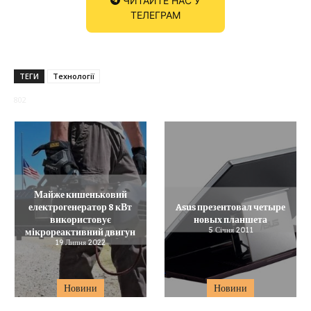
ЧИТАЙТЕ НАС У
ТЕЛЕГРАМ
ТЕГИ
Технології
802
Майже кишеньковий
електрогенератор 8 кВт
Asus презентовал четыре
використовує
новых планшета
мікрореактивний двигун
5 Січня 2011
19 Липня 2022
Новини
Новини