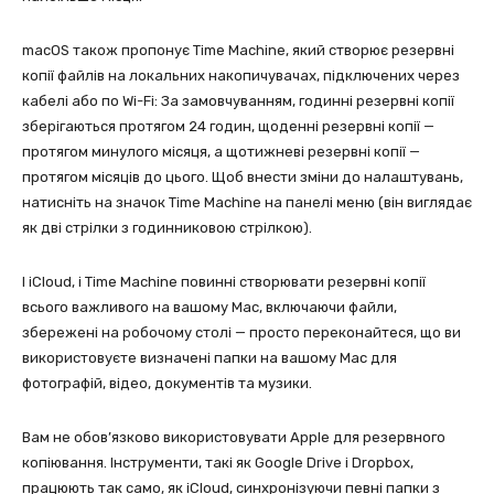
macOS також пропонує Time Machine, який створює резервні
копії файлів на локальних накопичувачах, підключених через
кабелі або по Wi-Fi: За замовчуванням, годинні резервні копії
зберігаються протягом 24 годин, щоденні резервні копії —
протягом минулого місяця, а щотижневі резервні копії —
протягом місяців до цього. Щоб внести зміни до налаштувань,
натисніть на значок Time Machine на панелі меню (він виглядає
як дві стрілки з годинниковою стрілкою).
І iCloud, і Time Machine повинні створювати резервні копії
всього важливого на вашому Mac, включаючи файли,
збережені на робочому столі — просто переконайтеся, що ви
використовуєте визначені папки на вашому Mac для
фотографій, відео, документів та музики.
Вам не обов’язково використовувати Apple для резервного
копіювання. Інструменти, такі як Google Drive і Dropbox,
працюють так само, як iCloud, синхронізуючи певні папки з