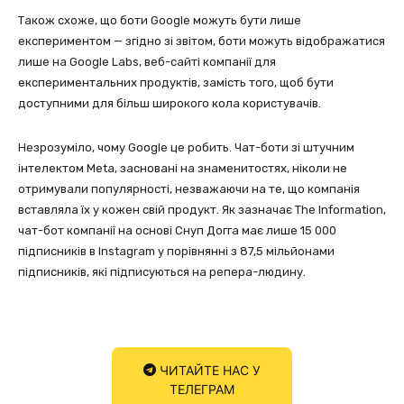
Також схоже, що боти Google можуть бути лише
експериментом — згідно зі звітом, боти можуть відображатися
лише на Google Labs, веб-сайті компанії для
експериментальних продуктів, замість того, щоб бути
доступними для більш широкого кола користувачів.
Незрозуміло, чому Google це робить. Чат-боти зі штучним
інтелектом Meta, засновані на знаменитостях, ніколи не
отримували популярності, незважаючи на те, що компанія
вставляла їх у кожен свій продукт. Як зазначає The Information,
чат-бот компанії на основі Снуп Догга має лише 15 000
підписників в Instagram у порівнянні з 87,5 мільйонами
підписників, які підписуються на репера-людину.
ЧИТАЙТЕ НАС У
ТЕЛЕГРАМ