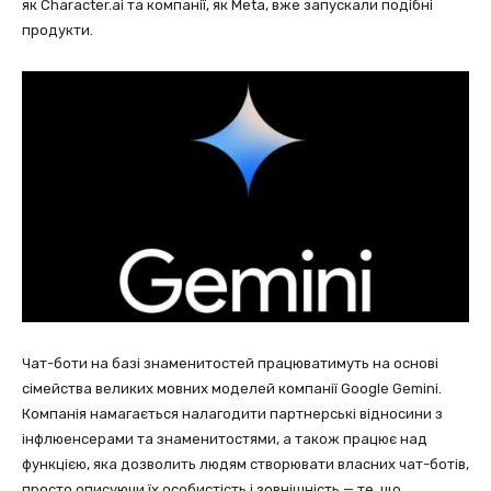
як Character.ai та компанії, як Meta, вже запускали подібні
продукти.
Чат-боти на базі знаменитостей працюватимуть на основі
сімейства великих мовних моделей компанії Google Gemini.
Компанія намагається налагодити партнерські відносини з
інфлюенсерами та знаменитостями, а також працює над
функцією, яка дозволить людям створювати власних чат-ботів,
просто описуючи їх особистість і зовнішність — те, що