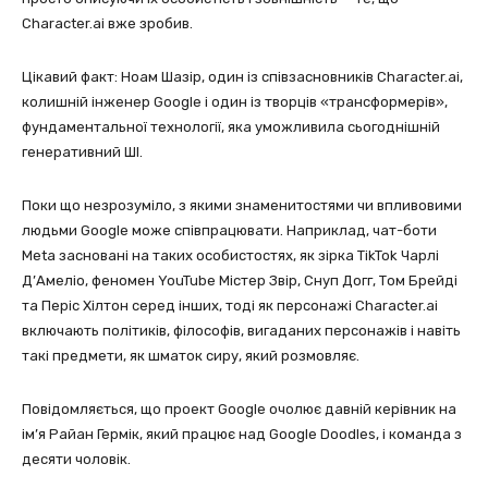
Character.ai вже зробив.
Цікавий факт: Ноам Шазір, один із співзасновників Character.ai,
колишній інженер Google і один із творців «трансформерів»,
фундаментальної технології, яка уможливила сьогоднішній
генеративний ШІ.
Поки що незрозуміло, з якими знаменитостями чи впливовими
людьми Google може співпрацювати. Наприклад, чат-боти
Meta засновані на таких особистостях, як зірка TikTok Чарлі
Д’Амеліо, феномен YouTube Містер Звір, Снуп Догг, Том Брейді
та Періс Хілтон серед інших, тоді як персонажі Character.ai
включають політиків, філософів, вигаданих персонажів і навіть
такі предмети, як шматок сиру, який розмовляє.
Повідомляється, що проект Google очолює давній керівник на
ім’я Райан Гермік, який працює над Google Doodles, і команда з
десяти чоловік.