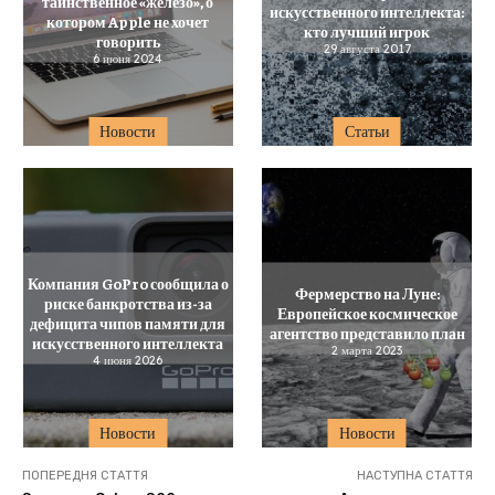
таинственное «железо», о
искусственного интеллекта:
котором Apple не хочет
кто лучший игрок
говорить
29 августа 2017
6 июня 2024
Новости
Статьи
Компания GoPro сообщила о
Фермерство на Луне:
риске банкротства из-за
Европейское космическое
дефицита чипов памяти для
агентство представило план
искусственного интеллекта
2 марта 2023
4 июня 2026
Новости
Новости
ПОПЕРЕДНЯ СТАТТЯ
НАСТУПНА СТАТТЯ