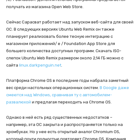
получать из магазина Open Web Store.
Сейчас Сарасват работает над запуском веб-сайта для своей
ОС. В следующих версиях Ubuntu Web Remix он также
планирует реализовать более тесную интеграцию с
магазином приложений/ e / Foundation App Store для
большего количества доступных программ. Скачать ISO-
слепок Ubuntu Web Remix размером около 2,14 ГБ можно с
сайта
linux.darkpenguin.net
.
Платформа Chrome OS в последние годы набрала заметный
вес среди настольных операционных систем.
В Google даже
смеются над Windows, сравнивая ту с автомобилем-
развалюхой
и предлагая переходить на Chrome OS.
Однако в ней есть ряд существенных недостатков –
например, эта ОС закрыта и распространяется только на
хромбуках. Но у нее есть открытый аналог Chromium OS,
который почти полностью повторяет Chrome OS. Компания