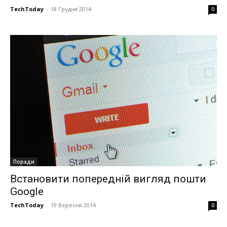
TechToday
-
18 Грудня 2014
0
Поради
Встановити попередній вигляд пошти
Google
TechToday
-
19 Вересня 2014
0