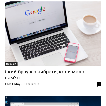
Поради
Який браузер вибрати, коли мало
пам’яті
TechToday
-
6 Січня 2016
0