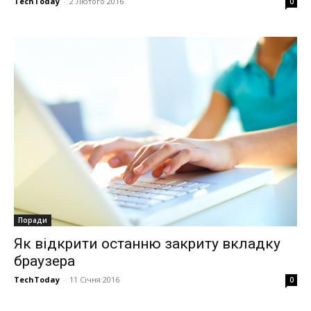
TechToday
-
2 Лютого 2016
0
Поради
Як відкрити останню закриту вкладку
браузера
TechToday
-
11 Січня 2016
0